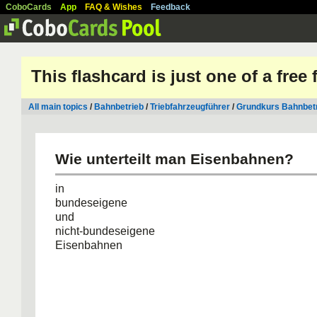
CoboCards
App
FAQ & Wishes
Feedback
This flashcard is just one of a free
All main topics
/
Bahnbetrieb
/
Triebfahrzeugführer
/
Grundkurs Bahnbetri
Wie unterteilt man Eisenbahnen?
in
bundeseigene
und
nicht-bundeseigene
Eisenbahnen