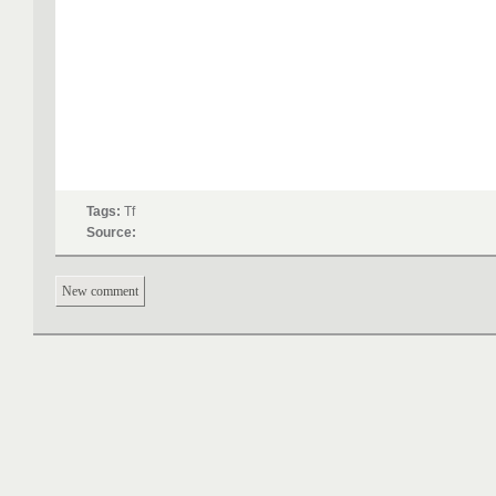
Tags:
Tf
Source:
New comment