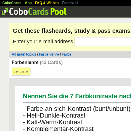
CoboCards
App
FAQ & Wishes
Feedback
Get these flashcards, study & pass exams
Enter your e-mail address
All main topics
/
Farbenlehre
/
Farbe
Farbenlehre
(43 Cards)
Say thanks
Nennen Sie die 7 Farbkontraste nach
- Farbe-an-sich-Kontrast (bunt/unbunt)
- Hell-Dunkle-Kontrast
- Kalt-Warm-Kontrast
- Komplementär-Kontrast