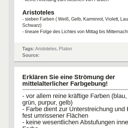
Aristoteles
- sieben Farben ( Weiß, Gelb, Karminrot, Violett, La
Schwarz)
- lineare Folge des Lichtes von Mittag bis Mitternach
- Farben als Mischung von Licht und Dunkel
- Farben lassen sich durch Zahlenverhältnisse syst
Tags:
Aristoteles, Platon
erzeugen
Source:
Erklären Sie eine Strömung der
mittelalterlicher Farbgebung!
- vor allem reine kräftige Farben (blau, 
grün, purpur, gelb)
- Farbe dient zur Unterstreichung und 
fest umrissener Flächen
- keine wesentlichen Abstufungen inne