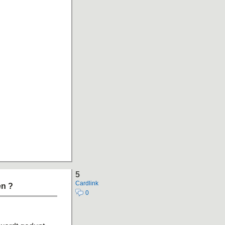
5
Cardlink
en ?
0