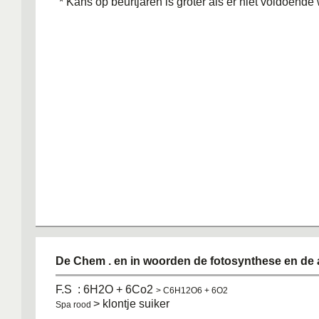
¨* Kans op beurtjaren is groter als er niet voldoende
De Chem . en in woorden de fotosynthese en de
F.S : 6H2O + 6Co2
> C6H12O6 + 6O2
> klontje suiker
Spa rood