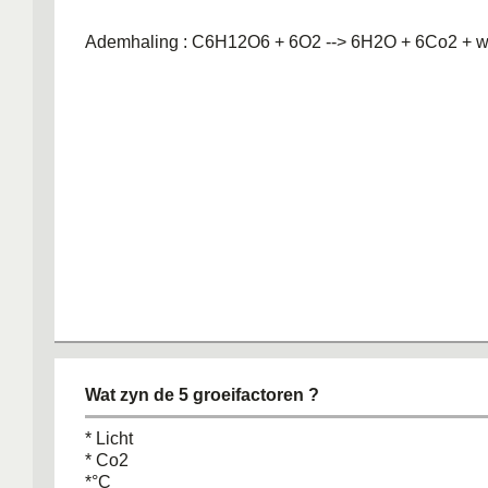
Ademhaling : C6H12O6 + 6O2 --> 6H2O + 6Co2 + w
Wat zyn de 5 groeifactoren ?
* Licht
* Co2
*°C