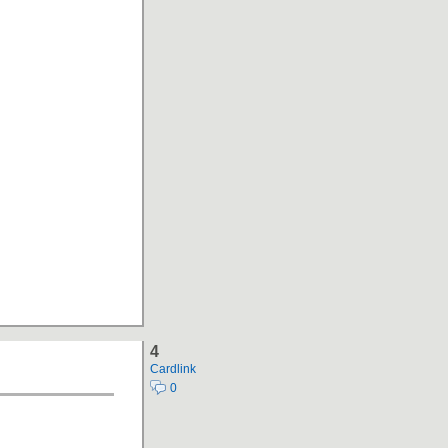
4
Cardlink
0