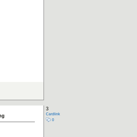
3
Cardlink
ng
0