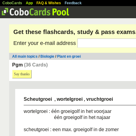
CoboCards
App
FAQ & Wishes
Feedback
Get these flashcards, study & pass exams
Enter your e-mail address
All main topics
/
Biologie
/
Plant en groei
Pgm
(36 Cards)
Say thanks
Scheutgroei , wortelgroei , vruchtgroei
wortelgroei : één groeigolf in het voorjaar
één groeigolf in het najaar
scheutgroei : een max. groeigolf in de zomer