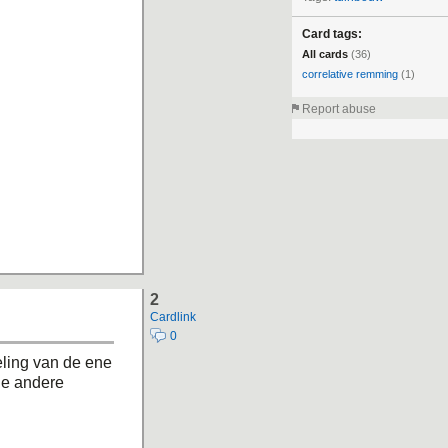
Card tags:
All cards
(36)
correlative remming
(1)
Report abuse
2
Cardlink
0
eling van de ene
de andere