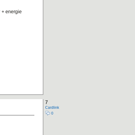
 + energie
7
Cardlink
0