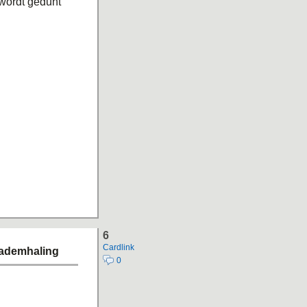
 wordt gedunt
6
Cardlink
 ademhaling
0