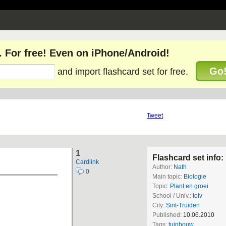
. For free! Even on iPhone/Android!
Go
and import flashcard set for free.
Tweet
1
Flashcard set info:
Cardlink
Author:
Nath
0
Main topic:
Biologie
Topic:
Plant en groei
School / Univ.:
tolv
City:
Sint-Truiden
Published:
10.06.2010
Tags:
tuinbouw