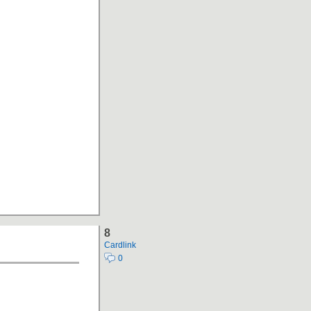
8
Cardlink
0