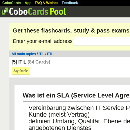
CoboCards
App
FAQ & Wishes
Feedback
Get these flashcards, study & pass exams
Enter your e-mail address
All main topics
/
ITIL
/
ITIL
[5] ITIL
(84 Cards)
Say thanks
Was ist ein SLA (Service Level Agr
Vereinbarung zwischen IT Service P
Kunde (meist Vertrag)
definiert Umfang, Qualität, Ebene d
angebotenen Dienstes