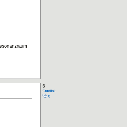
 Resonanzraum
6
Cardlink
0