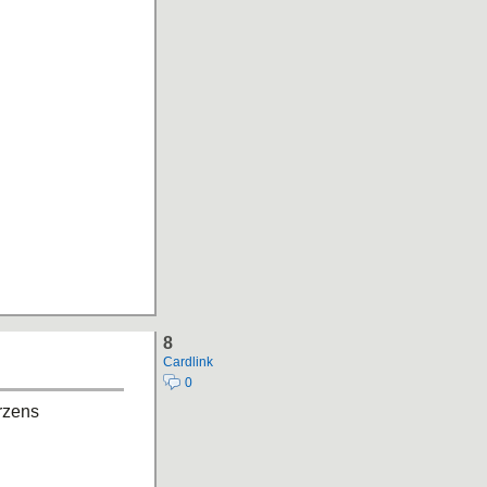
8
Cardlink
0
rzens