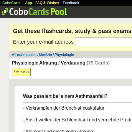
CoboCards
App
FAQ & Wishes
Feedback
Get these flashcards, study & pass exams
Enter your e-mail address
All main topics
/
Medizin
/
Physiologie
Physiologie Atmung / Verdauung
(79 Cards)
Say thanks
Was passiert bei einem Asthmaanfall?
- Verkrampfen der Bronchialmuskulatur
- Anschwellen der Schleimhaut und vermehrte Produ
- Atemnot und erschwerte Atmung