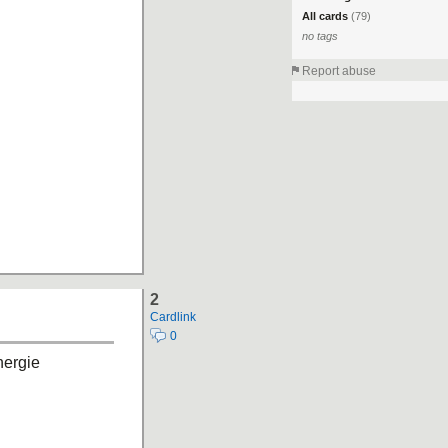
All cards
(79)
no tags
Report abuse
2
Cardlink
0
nergie