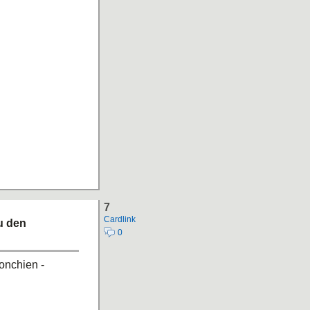
7
Cardlink
u den
0
onchien -