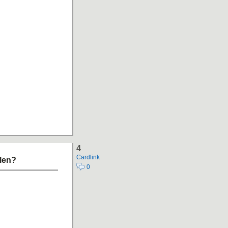
4
Cardlink
len?
0