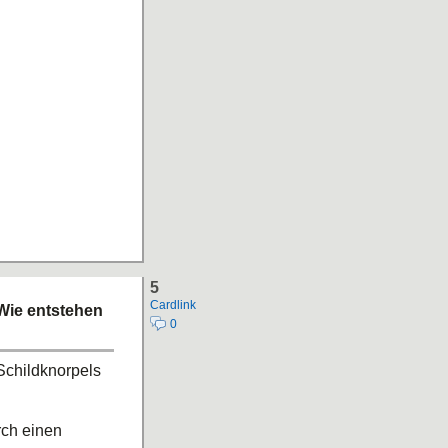
5
Cardlink
Wie entstehen
0
Schildknorpels
rch einen