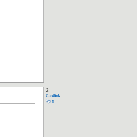
3
Cardlink
0