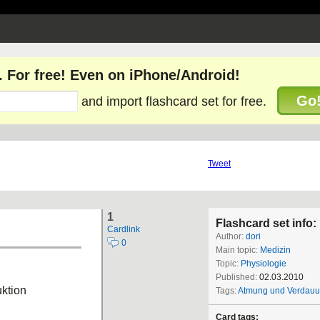
. For free! Even on iPhone/Android!
Go
and import flashcard set for free.
Tweet
1
Flashcard set info:
Cardlink
Author:
dori
0
Main topic:
Medizin
Topic:
Physiologie
Published:
02.03.2010
ktion
Tags:
Atmung und Verdau
Card tags: