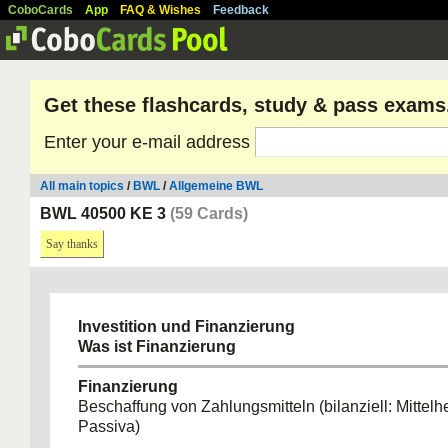
CoboCards
App
FAQ & Wishes
Feedback
Get these flashcards, study & pass exams
Enter your e-mail address
All main topics
/
BWL
/
Allgemeine BWL
BWL 40500 KE 3
(59 Cards)
Say thanks
Investition und Finanzierung
Was ist Finanzierung
Finanzierung
Beschaffung von Zahlungsmitteln (bilanziell: Mittelh
Passiva)