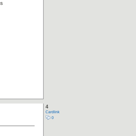
ms
4
Cardlink
0