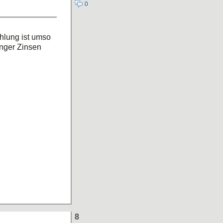
0
ahlung ist umso
länger Zinsen
8