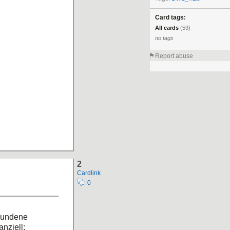
Card tags:
All cards
(59)
no tags
Report abuse
2
Cardlink
0
rbundene
nziell: