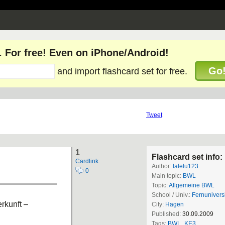
. For free! Even on iPhone/Android!
Go
and import flashcard set for free.
Tweet
1
Flashcard set info:
Cardlink
Author:
lalelu123
0
Main topic:
BWL
Topic:
Allgemeine BWL
School / Univ.:
Fernuniversi
erkunft –
City:
Hagen
Published:
30.09.2009
Tags:
BWL_KE3