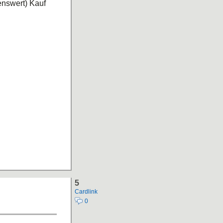
nswert) Kauf
5
Cardlink
0