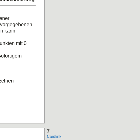
ener
t vorgegebenen
in kann
unkten mit 0
sofortigem
zelnen
7
Cardlink