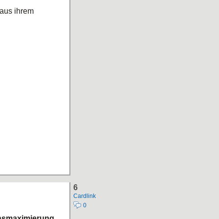
aus ihrem
6
Cardlink
0
nsmaximierung