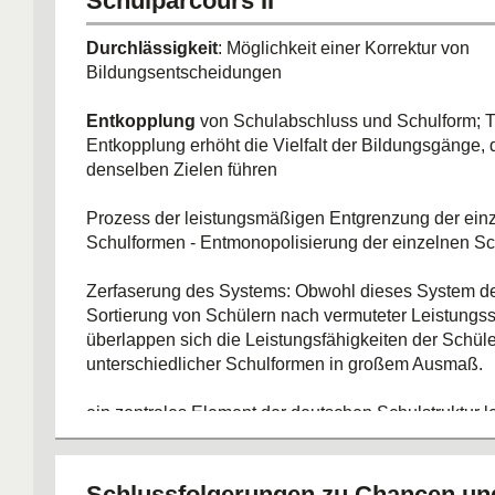
Schulparcours II
immer noch
stark ausgeprägte soziale Auslese
ei
Durchlässigkeit
: Möglichkeit einer Korrektur von
Bildungsentscheidungen
Entkopplung
von Schulabschluss und Schulform; T
Entkopplung erhöht die Vielfalt der Bildungsgänge, 
denselben Zielen führen
Prozess der leistungsmäßigen Entgrenzung der ein
Schulformen - Entmonopolisierung der einzelnen S
Zerfaserung des Systems: Obwohl dieses System d
Sortierung von Schülern nach vermuteter Leistungss
überlappen sich die Leistungsfähigkeiten der Schüle
unterschiedlicher Schulformen in großem Ausmaß.
ein zentrales Element der deutschen Schulstruktur leb
Schulformen -> Milieus -> Entwicklungsmöglichkeit
differentielle Lernmilieus und ihre Effekte begrenzen
Schlussfolgerungen zu Chancen un