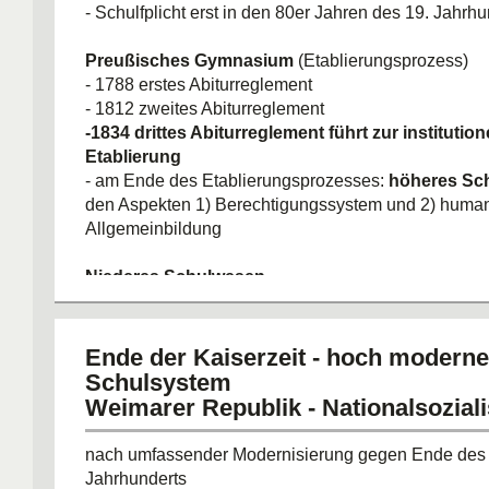
- Schulfplicht erst in den 80er Jahren des 19. Jahrh
Preußisches Gymnasium
(Etablierungsprozess)
- 1788 erstes Abiturreglement
- 1812 zweites Abiturreglement
-1834 drittes Abiturreglement führt zur institution
Etablierung
- am Ende des Etablierungsprozesses:
höheres Sc
den Aspekten 1) Berechtigungssystem und 2) human
Allgemeinbildung
Niederes Schulwesen
- um 1850 "niederes Schulwesen" in Preußen - volk
Bildung
- preußische Volksschule: Schule der Bildungsbeg
Ende der Kaiserzeit - hoch modern
- nach 1848 (Scheitern der bürgerlichen Revolution)
Schulsystem
Regulative von 1854: Zurückführung des Volksschulu
Weimarer Republik - Nationalsozia
elementare Kulturtechniken und Religion
nach umfassender Modernisierung gegen Ende des 
Bildungssituation um 1850 in Preußen
Jahrhunderts