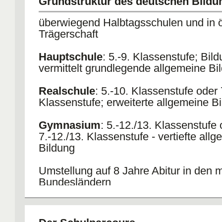
Grundstruktur des deutschen Bild
Sekundarstufe I
: Klassenstufen 5 bis 10 und
II
: Kla
bis 13 (je nach Bundesland fünf verschiedene Schul
überwiegend Halbtagsschulen und in öf
Trennung in "berufsbildendes" Schul- und Ausbild
Trägerschaft
"allgemein bildendes"
Hauptschule
: 5.-9. Klassenstufe; Bil
Ergänzung durch Gesamtschule
vermittelt grundlegende allgemeine Bi
Gymnasium
- nur eine Schulform, die überall angeb
Realschule
: 5.-10. Klassenstufe oder 
Klassenstufe; erweiterte allgemeine B
Gymnasium
: 5.-12./13. Klassenstufe
7.-12./13. Klassenstufe - vertiefte all
Bildung
Umstellung auf 8 Jahre Abitur in den 
Bundesländern
Sekundarstufe I: Unterricht nach Klas
Sekundarstufe II: Unterricht nach Kurs