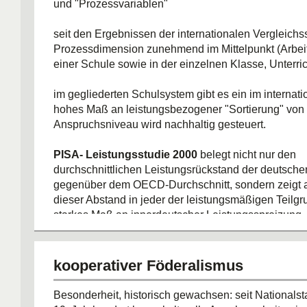
und "Prozessvariablen"
seit den Ergebnissen der internationalen Vergleichss
Prozessdimension zunehmend im Mittelpunkt (Arbei
einer Schule sowie in der einzelnen Klasse, Unterric
im gegliederten Schulsystem gibt es ein im internat
hohes Maß an leistungsbezogener "Sortierung" von 
Anspruchsniveau wird nachhaltig gesteuert.
PISA- Leistungsstudie 2000
belegt nicht nur den
durchschnittlichen Leistungsrückstand der deutsche
gegenüber dem OECD-Durchschnitt, sondern zeigt 
dieser Abstand in jeder der leistungsmäßigen Teilgr
starkes Maß an innerdeutscher Leistungsspreizung
neuer Ansatz: Outputsteuerung durch externe Evalu
Qualitätsagenturen
/ Selbst-, Meta- und Fremdeval
kooperativer Föderalismus
Schulen
Vorbild: niederländische Qualitätssicherung: Inspekt
Besonderheit, historisch gewachsen: seit Nationalst
der externen Evaluation