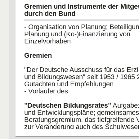
1) 60er/70er Jahre: Neuadjustierung des Verhältniss
Gremien und Instrumente der Mitge
Bildungsfragen durch Ergänzung des GG und neue
durch den Bund
Kompetenzverteilung ; 2) 1985-1995 Kompetenzkam
- Organisation von Planung; Beteiligu
Planung und (Ko-)Finanzierung von
Einzelvorhaben
Gremien
"Der Deutsche Ausschuss für das Erz
und Bildungswesen" seit 1953 / 1965 
Gutachten und Empfehlungen
- Vorläufer des
"Deutschen Bildungsrates"
Aufgabe:
und Entwicklungspläne; gemeinsames
Beratungsgremium, das tiefgreifende 
zur Veränderung auch des Schulwese
unterbreiten konnte , nach 1975