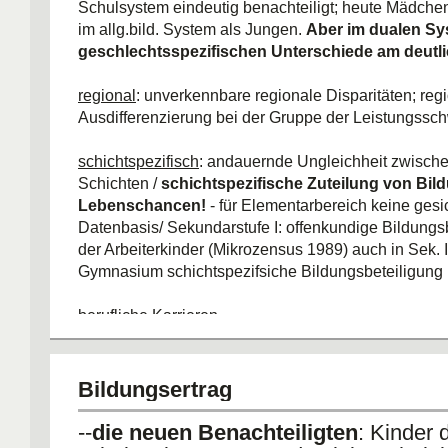
vier Ungleichheiten
: konfessionell, schichtspezifisch
Schulsystem eindeutig benachteiligt; heute Mädchen
geschlechtsspezifisch, regionale Unterschiede
im allg.bild. System als Jungen.
Aber im dualen Sy
geschlechtsspezifischen Unterschiede am deutli
heute: Ungleichheit zwischen deutschen Kindern u
fremder Ethnien ist infolge der Arbeitsmigration zu
regional
: unverkennbare regionale Disparitäten; reg
bedeutenden Element gesellschaftlicher Ungleichhe
Ausdifferenzierung bei der Gruppe der Leistungssc
schichtspezifisch
: andauernde Ungleichheit zwische
Schichten /
schichtspezifische Zuteilung von Bil
Lebenschancen!
- für Elementarbereich keine gesi
Datenbasis/ Sekundarstufe I: offenkundige Bildungs
der Arbeiterkinder (Mikrozensus 1989) auch in Sek. I
Gymnasium schichtspezifsiche Bildungsbeteiligung
berufliche Karrieren
FAZIT:
auch zu Beginn des 21. Jahrhunderts ist d
von sozialer Herkunft sowie Bildungs-, Ausbildungs-
nahezu ungebrochen.
Bildungsertrag
Reproduktionsmodus sozialer Ungleichheit innersch
--
die neuen Benachteiligten
: Kinder 
determiniert. - enge Kopplung an vor- und außersch