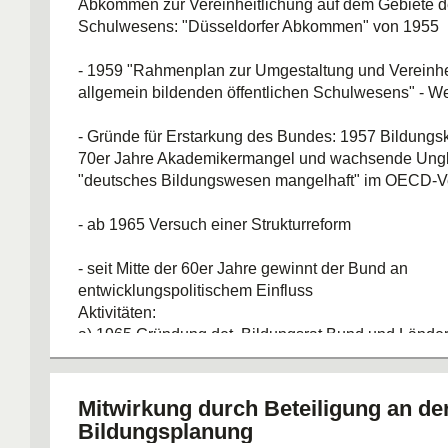
Abkommen zur Vereinheitlichung auf dem Gebiete 
Schulwesens: "Düsseldorfer Abkommen" von 1955
- 1959 "Rahmenplan zur Umgestaltung und Vereinhe
allgemein bildenden öffentlichen Schulwesens" - 
- Gründe für Erstarkung des Bundes: 1957 Bildungs
70er Jahre Akademikermangel und wachsende Ungle
"deutsches Bildungswesen mangelhaft" im OECD-V
- ab 1965 Versuch einer Strukturreform
- seit Mitte der 60er Jahre gewinnt der Bund an
entwicklungspolitischem Einfluss
Aktivitäten:
a) 1965 Gründung det. Bildungsrat Bund und Lände
b) 1969 Bildungsministerium für Bildung und Wissen
c) 1970 Strukturplan für das Bildungswesen / BLK -
Kommission für Bildungsplanung
Mitwirkung durch Beteiligung an de
Bildungsplanung
Grundgesetzänderung: Artikel 91 b: "aufgrund von 