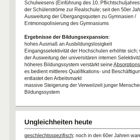
Herkunft und schulischer Leistung nac
Schulwesens (Einführung des 10. Pflichtschuljahres
sehr eng--
der Schülerströme zur Realschule; seit den 50er Ja
Ausweitung der Übergangsquoten zu Gymnasien /
Entmonopolisierung des Gymnasiums
Ergebnisse der Bildungsexpansion
:
hohes Ausmaß an Ausbildungslosigkeit
Eingangsselektivität der Hochschulen erhöhte sich;
der Ausweitung der universitären internen Selektivit
höheres Bildungssystem verstärkt seine
Absorptions
es bedient mittleres Qualifikations- und Beschäfti
entlastet den Arbeitsmarkt
massive Steigerung der Verweilzeit junger Mensche
Bildungssystem
Bildungsexpansion kennt "Gewinner" (15 % d. 30-34
"Verlierer" (14 % d. 20-24-jährigen)
Ungleichheiten heute
Kunstfigur "katholisches Arbeitermädchen vom
Inkarnation aller denkbaren Ungleichheiten im Bild
geschlechtsspezifisch
: noch in den 60er Jahren wa