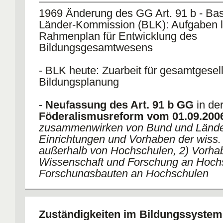
bei der Bildungsplanung und bei der Förderung von
1969 Änderung des GG Art. 91 b - Bas
und Vorhaben der wiss. Forschung von überregiona
Länder-Kommission (BLK): Aufgaben la
können Bund und Länder zusammenwirken.
Rahmenplan für Entwicklung des
Bildungsgesamtwesens
d) 1973 letzter Bildungsgesamtplan
- BLK heute: Zuarbeit für gesamtgesell
- die gestiegene Bedeutung des Bundes in Bildungsf
Bildungsplanung
einer
kooperativen Ausrichtung des deutschen 
-
Neufassung des Art. 91 b GG
in de
Föderalismusreform vom 01.09.200
zusammenwirken von Bund und Länder
Einrichtungen und Vorhaben der wiss
außerhalb von Hochschulen, 2) Vorha
Wissenschaft und Forschung an Hochs
Forschungsbauten an Hochschulen
- Gemeinschaftsaufgabe Bildungsplanu
der Grundgesetzänderung entfallen
Zuständigkeiten im Bildungssystem