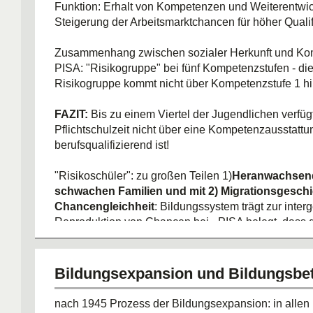
Funktion: Erhalt von Kompetenzen und Weiterentwi
Steigerung der Arbeitsmarktchancen für höher Qualif
Zusammenhang zwischen sozialer Herkunft und K
PISA: "Risikogruppe" bei fünf Kompetenzstufen - di
Risikogruppe kommt nicht über Kompetenzstufe 1 h
FAZIT:
Bis zu einem Viertel der Jugendlichen verfü
Pflichtschulzeit nicht über eine Kompetenzausstattu
berufsqualifizierend ist!
"Risikoschüler": zu großen Teilen 1)
Heranwachsend
schwachen Familien und mit 2) Migrationsgeschi
Chancengleichheit
: Bildungssystem trägt zur inter
Reproduktion von Chancen bei - PISA belegt, dass 
von grundlegenden Kompetenzen gleichsam vererbt
Kreislauf: soziale Herkunft - Bildungsb
Bildungsexpansion und Bildungsbet
Abschluss -sozialer Status / in Deutsc
dieser Zusammenhang zwischen sozia
nach 1945 Prozess der Bildungsexpansion: in allen