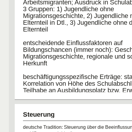
Arbeitsmigranten; Ausdruck in Schula
Entwicklungsbedingungen
3 Gruppen: 1) Jugendliche ohne
Migrationsgeschichte, 2) Jugendliche 
schulische Normierungspraxis bevorzugt die bildu
Elternteil in Dtl., 3) Jugendliche ohne
Gruppen im schulischen Ausleseprozess / Reproduk
Elternteil
dreistufigen Qualifikationsstruktur plus innere Elimi
Abdrängung
entscheidende Einflussfaktoren auf
Bildungschancen (immer noch): Gesch
Migrationsgeschichte, regionale und s
Herkunft
beschäftigungsspezifische Erträge: st
Korrelation von Höhe des Schulabsch
Teilhabe an Ausbildungsplatz bzw. Er
Steuerung
deutsche Tradition: Steuerung über die Beeinflussun