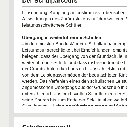
Der Schulparcours
gymnasiale Oberstufe: ein Jahr Einfü
zwei Jahre Qualifikation
Einschulung: Kopplung an bestimmtes Lebensalter
Auswirkungen des Zurückstellens auf den weiteren S
leistungsschwächere Schüler
Übergang in weiterführende Schulen:
- in den meisten Bundesländern: Schullaufbahnemp
Leistungsungerechtigkeit bei Empfehlungen: empiri
belegen, dass der Übergang von der Grundschule in
weiterführende Schule und dass insbesondere die
der Grundschulen durchaus nicht ausschließlich od
von dem Leistungsvermögen der begutachteten Kin
werden. Das Verfehlen eines den schulischen Leis
angemessenen Übergangs aus der Grundschule in 
unterschiedlich anspruchsvollen Schulformen der Sek
seine Spuren bis zum Ende der Sek.I in allen weite
Schulformen. -
Leistungsüberlappungen bei Schu
FAZIT: Mit dem wenig leistungsangemessenen Über
Grundschule in die Bildungswege der Sekundarstufe