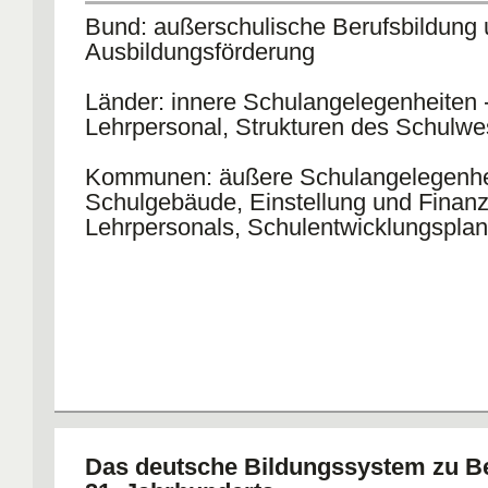
kommunalen Selbstverwaltung
Bund: außerschulische Berufsbildung
Ausbildungsförderung
Koordination der Schulpolitik duch die
Konferenz der Kultusminister der Länd
Länder: innere Schulangelegenheiten -
(freiwillige Arbeitsgemeinschaft der Lä
Lehrpersonal, Strukturen des Schulw
Kommunen: äußere Schulangelegenhe
Schulgebäude, Einstellung und Finanz
Lehrpersonals, Schulentwicklungspla
Das deutsche Bildungssystem zu B