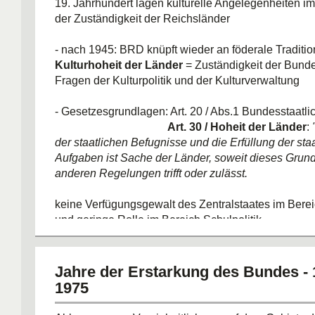
19. Jahrhundert lagen kulturelle Angelegenheiten im
der Zuständigkeit der Reichsländer
- nach 1945: BRD knüpft wieder an föderale Tradition
Kulturhoheit der Länder
= Zuständigkeit der Bundes
Fragen der Kulturpolitik und der Kulturverwaltung
- Gesetzesgrundlagen: Art. 20 / Abs.1 Bundesstaatlic
Art. 30 / Hoheit der Länder
:
der staatlichen Befugnisse und die Erfüllung der sta
Aufgaben ist Sache der Länder, soweit dieses Grun
anderen Regelungen trifft oder zulässt.
keine Verfügungsgewalt des Zentralstaates im Berei
und geringe Rolle im Bereich Schulpolitik
Einflussnahme des Bundes im Verlauf der Geschich
zwei Phasen: 1) Mitte der 60er - Ende der 70er Jahr
Jahre der Erstarkung des Bundes - 
Ausweitung des Handlungsspielraumes; 2) um 2002
1975
Zurückdrängung und Bundesmitwirkung