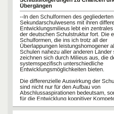
Aufstiegsdurchlässigkeiten im gegliederten Schulsy
Übergängen
Unterschiede zwischen "niederer" und "höherer" Bil
zerfaserter Schullandschaft fort.
--In den Schulformen des gegliederten
Sekundarschulwesens mit ihren differe
Rangfolge: Hierarchisierung gleicher Abschlüsse au
Entwicklungsmilieus lebt ein zentrale
unterschiedlichen Schulformen
der deutschen Schulstruktur fort. Die 
Schulformen, die ins ich trotz all der
Fazit: Fortbestehen der Unterschiede im Bereich der
Überlappungen leistungshomogener al
Leistungen bei Schulabsolventen -> gerechte Reakt
Schulen nahezu aller anderen Länder 
Verabschiedung vom Berechtigungssystem oder ein
zeichnen sich durch Milieus aus, die 
von Vergleichbarkeit
systemspezifisch unterschiedliche
Entwicklungsmöglichkeiten bieten.
Die differenzielle Auswirkung der Schu
sind nicht nur für den Aufbau von
Abschlussaspirationen bedeutsam, so
für die Entwicklung kognitiver Kompet
PISA)