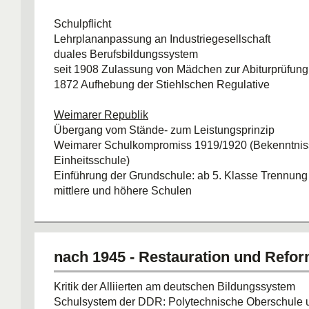
1) Volksschulen - Bildungsbegrenzung
2) Mittelschulen - bürgerliche Berufe (später Realsc
Schulpflicht
3) Jugengymnasien - neuhumanstisch
Lehrplananpassung an Industriegesellschaft
duales Berufsbildungssystem
seit 1908 Zulassung von Mädchen zur Abiturprüfung
1872 Aufhebung der Stiehlschen Regulative
Weimarer Republik
Übergang vom Stände- zum Leistungsprinzip
Weimarer Schulkompromiss 1919/1920 (Bekenntnis
Einheitsschule)
Einführung der Grundschule: ab 5. Klasse Trennung 
mittlere und höhere Schulen
Nationalsozialismus
rassistische Dimension des Ausleseprinzips
Bildungsbegrenzung v.a. für Mädchen und Frauen
nach 1945 - Restauration und Refo
Kritik der Alliierten am deutschen Bildungssystem
Schulsystem der DDR: Polytechnische Oberschule u