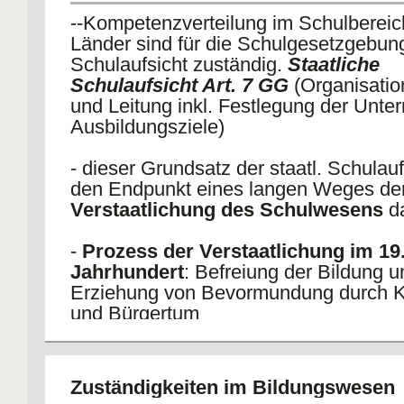
- Fazit: Der Zentralstaat war gegenüb
--Kompetenzverteilung im Schulbereich
Ländern zu keiner Zeit einflussreich., n
Länder sind für die Schulgesetzgebun
Krisenzeiten stimulierte er das Einhol
Schulaufsicht zuständig.
Staatliche
fachkundiger Beratung
Schulaufsicht Art. 7 GG
(Organisatio
und Leitung inkl. Festlegung der Unter
Ausbildungsziele)
- dieser Grundsatz der staatl. Schulaufs
den Endpunkt eines langen Weges de
Verstaatlichung des Schulwesens
d
-
Prozess der Verstaatlichung im 19
Jahrhundert
: Befreiung der Bildung u
Erziehung von Bevormundung durch Ki
und Bürgertum
Länderzuständigkeit auf drei Gebiet
Bildungs- und Kulturpolitik; Polizei- un
Zuständigkeiten im Bildungswesen
Ordnungsverwaltung; Ausgestaltung d