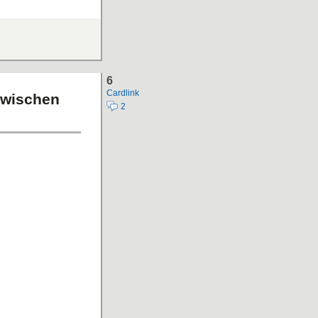
6
Cardlink
zwischen
2