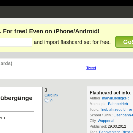
. For free! Even on iPhone/Android!
Go
and import flashcard set for free.
Cards)
Tweet
3
Flashcard set info:
Cardlink
nübergänge
Author:
marvin.dolligkeit
0
Main topic:
Bahnbetrieb
Topic:
Triebfahrzeugführer
School / Univ.:
Eisenbahn-
ein
City:
Wuppertal
Published:
29.03.2012
Tags:
Bahnverkehr
,
Richtli