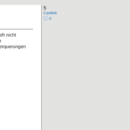
5
Cardlink
0
/h nicht
n
terquerungen