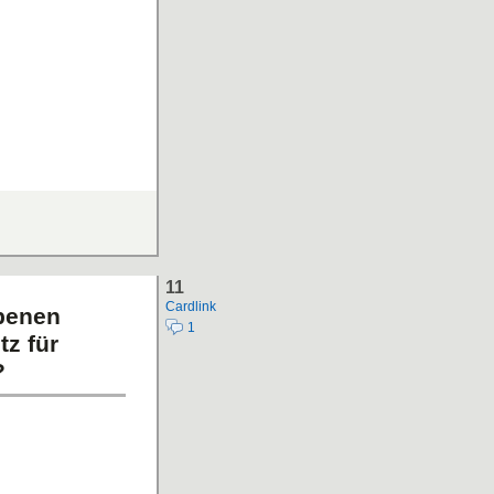
11
Cardlink
benen
1
tz für
?