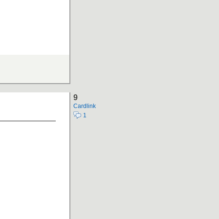
9
Cardlink
1