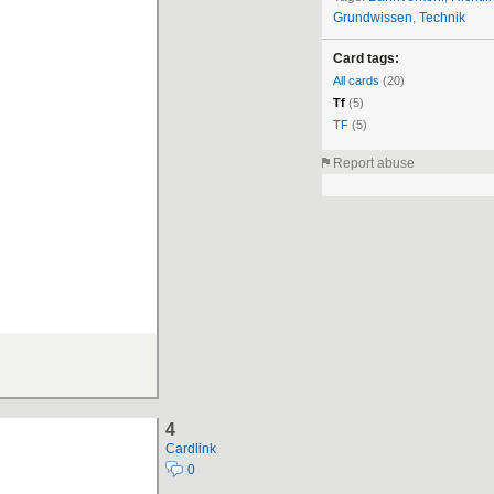
Grundwissen
,
Technik
Card tags:
All cards
(20)
Tf
(5)
TF
(5)
Report abuse
4
Cardlink
0