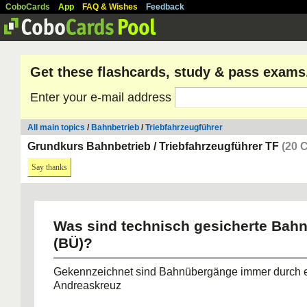
CoboCards
App
FAQ & Wishes
Feedback
Get these flashcards, study & pass exams
Enter your e-mail address
All main topics
/
Bahnbetrieb
/
Triebfahrzeugführer
Grundkurs Bahnbetrieb / Triebfahrzeugführer TF
(20 
Say thanks
Was sind technisch gesicherte Bah
(BÜ)?
Gekennzeichnet sind Bahnübergänge immer durch 
Andreaskreuz