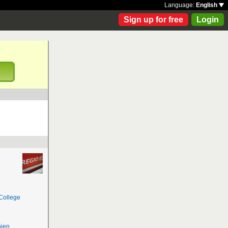
Language:
English
Sign up for free
Login
!
College
nien
,