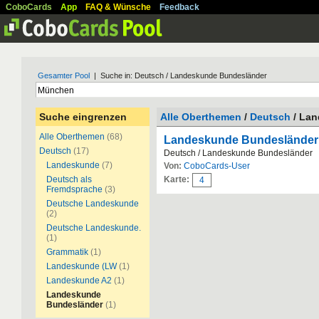
CoboCards
App
FAQ & Wünsche
Feedback
Gesamter Pool
| Suche in: Deutsch / Landeskunde Bundesländer
Suche eingrenzen
Alle Oberthemen
/
Deutsch
/ Lan
Alle Oberthemen
(68)
Landeskunde Bundesländer
Deutsch
(17)
Deutsch / Landeskunde Bundesländer
Landeskunde
(7)
Von:
CoboCards-User
Deutsch als
Karte:
4
Fremdsprache
(3)
Deutsche Landeskunde
(2)
Deutsche Landeskunde.
(1)
Grammatik
(1)
Landeskunde (LW
(1)
Landeskunde A2
(1)
Landeskunde
Bundesländer
(1)