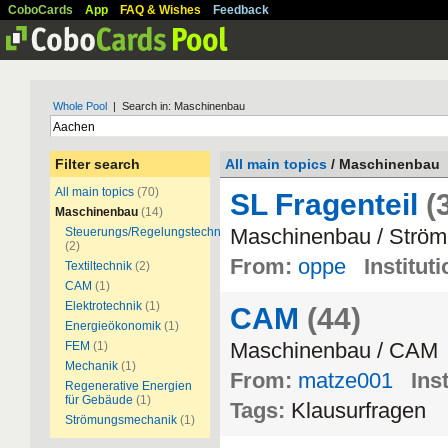
CoboCards
App
FAQ & Wishes
Feedback
Whole Pool
| Search in: Maschinenbau
Filter search
All main topics
/ Maschinenbau
All main topics
(70)
SL Fragenteil
(
Maschinenbau
(14)
Maschinenbau / Strö
Steuerungs/Regelungstechnik
(2)
From:
oppe
Instituti
Textiltechnik
(2)
CAM
(1)
Elektrotechnik
(1)
CAM
(44)
Energieökonomik
(1)
Maschinenbau / CAM
FEM
(1)
Mechanik
(1)
From:
matze001
Inst
Regenerative Energien
für Gebäude
(1)
Tags:
Klausurfragen
Strömungsmechanik
(1)