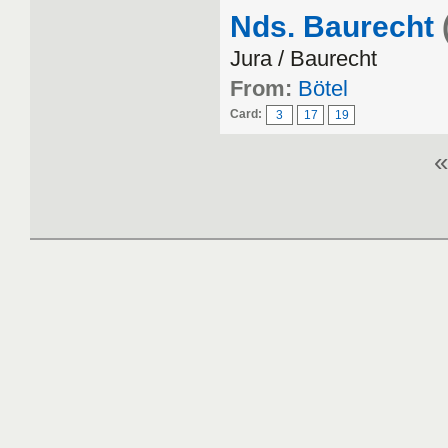
Nds. Baurecht
Jura / Baurecht
From:
Bötel
Card:
3
17
19