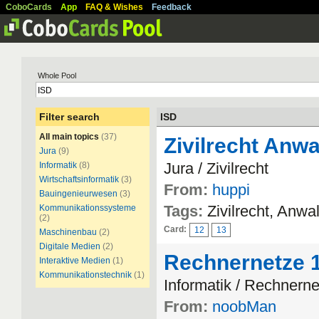
CoboCards
App
FAQ & Wishes
Feedback
Whole Pool
Filter search
ISD
All main topics
(37)
Zivilrecht Anwa
Jura
(9)
Jura / Zivilrecht
Informatik
(8)
Wirtschaftsinformatik
(3)
From:
huppi
Bauingenieurwesen
(3)
Tags:
Zivilrecht, Anw
Kommunikationssysteme
(2)
Card:
12
13
Maschinenbau
(2)
Digitale Medien
(2)
Rechnernetze 
Interaktive Medien
(1)
Kommunikationstechnik
(1)
Informatik / Rechnern
From:
noobMan