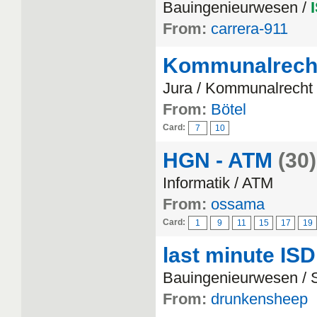
Bauingenieurwesen /
From:
carrera-911
Kommunalrech
Jura / Kommunalrecht
From:
Bötel
Card:
7
10
HGN - ATM
(30)
Informatik / ATM
From:
ossama
Card:
1
9
11
15
17
19
last minute ISD
Bauingenieurwesen / S
From:
drunkensheep