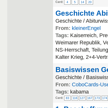
Card:
4
5
14
20
Geschichte Abi
Geschichte / Abiturwi
From:
kleinerEngel
Tags:
Kaiserreich, Pre
Weimarer Republik, Ver
NS-Herrschaft, Teilu
Kalter Krieg, 2+4-Vert
Basiswissen G
Geschichte / Basiswis
From:
CoboCards-Us
Tags:
kabama
Card:
83
116
127
167
173
174