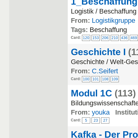
1_Beschaffung
Logistik / Beschaffung
From:
Logistikgruppe
Tags:
Beschaffung
Card:
120
153
206
210
436
469
Geschichte I
(1
Geschichte / Welt-Ges
From:
C.Seifert
Card:
100
101
108
109
Modul 1C
(113)
Bildungswissenschaft
From:
youka
Institut
Card:
5
23
27
Kafka - Der Pr