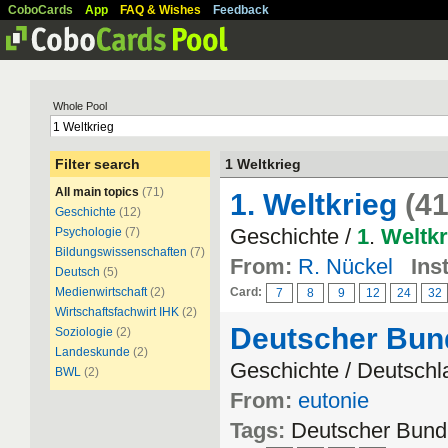
CoboCards
App
FAQ & Wishes
Feedback
Whole Pool
Filter search
1 Weltkrieg
All main topics
(71)
1. Weltkrieg
(41
Geschichte
(12)
Geschichte /
1
.
Weltkr
Psychologie
(7)
Bildungswissenschaften
(7)
From:
R. Nückel
Inst
Deutsch
(5)
Medienwirtschaft
(2)
Card:
7
8
9
12
24
32
Wirtschaftsfachwirt IHK
(2)
Deutscher Bund
Soziologie
(2)
Landeskunde
(2)
Geschichte / Deutschl
BWL
(2)
From:
eutonie
Tags:
Deutscher Bund