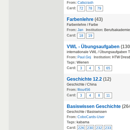
From:
Catscrash
Card:
72
78
79
Farbenlehre
(43)
Farbenlehre / Farbe
From:
Jan
Institution:
Berufsakademie
Card:
18
19
VWL - Übungsaufgaben
(130
internationale VWL / Übungsaufgaben 
From:
Paul.Goj
Institution:
HTW Dres
Tags:
Wienen
Card:
3
4
5
65
Geschichte 12.2
(12)
Geschichte / China
From:
filou456
Card:
3
4
8
11
Basiswissen Geschichte
(26
Geschichte / Basiswissen
From:
CoboCards-User
Tags:
kabama
Card:
226
230
232
233