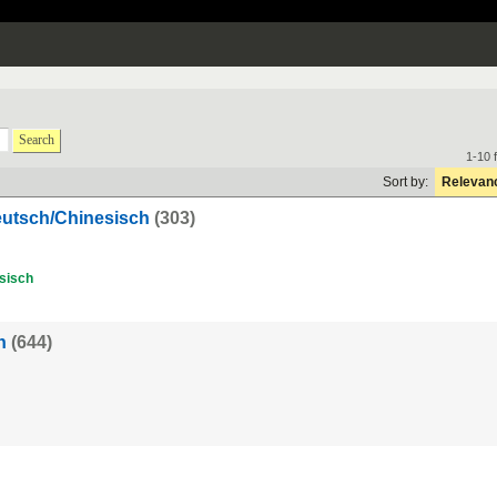
Search
1-10 
Sort by:
Relevan
Deutsch/Chinesisch
(303)
sisch
h
(644)