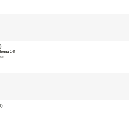
)
Thema 1-8
den
4)