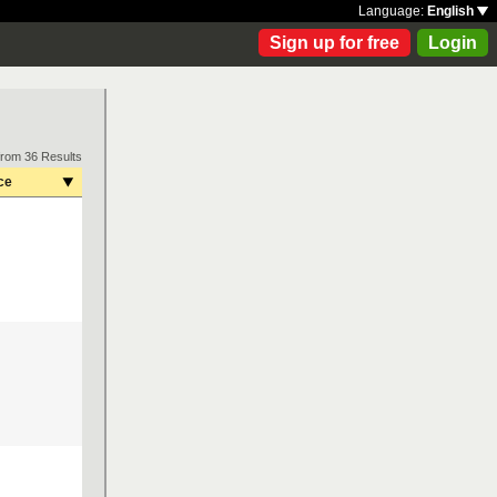
Language:
English
Sign up for free
Login
from 36 Results
ce