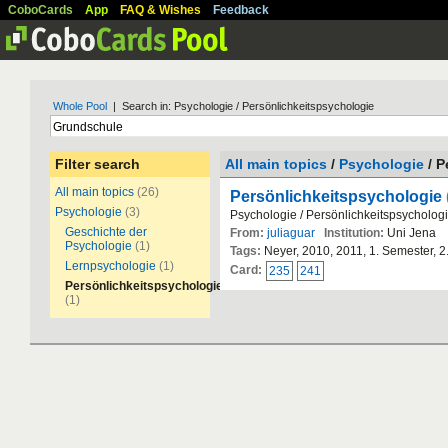
CoboCards
App
FAQ & Wishes
Feedback
Whole Pool
| Search in: Psychologie / Persönlichkeitspsychologie
Filter search
All main topics
/
Psychologie
/ P
All main topics
(26)
Persönlichkeitspsychologie
Psychologie
(3)
Psychologie / Persönlichkeitspsycholog
Geschichte der
From:
juliaguar
Institution:
Uni Jena
Psychologie
(1)
Tags:
Neyer, 2010, 2011, 1. Semester, 
Lernpsychologie
(1)
Card:
235
241
Persönlichkeitspsychologie
(1)