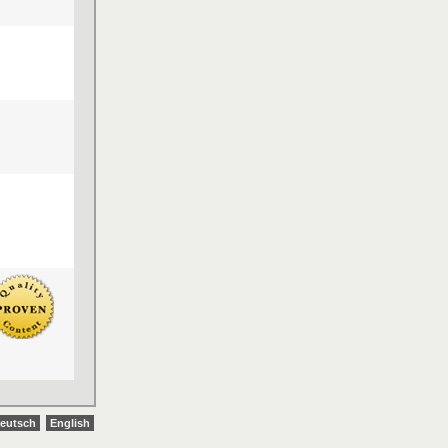
eutsch
English