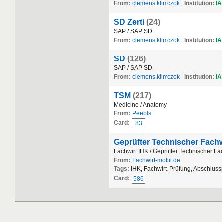
From:
clemens.klimczok
Institution:
IA
SD Zerti
(24)
SAP / SAP SD
From:
clemens.klimczok
Institution:
IA
SD
(126)
SAP / SAP SD
From:
clemens.klimczok
Institution:
IA
TSM
(217)
Medicine / Anatomy
From:
Peebls
Card:
83
Geprüfter Technischer Fachw
Fachwirt IHK / Geprüfter Technischer Fa
From:
Fachwirt-mobil.de
Tags:
IHK, Fachwirt, Prüfung, Abschlus
Card:
586