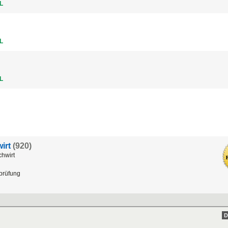
L
L
L
irt
(920)
chwirt
sprüfung
D