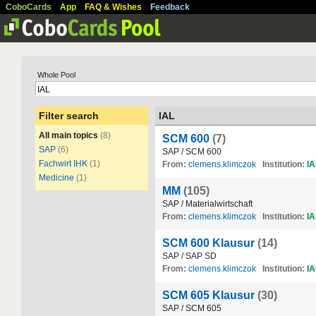
CoboCards
App
FAQ & Wishes
Feedback
Whole Pool
Filter search
IAL
All main topics
(8)
SCM 600
(7)
SAP
(6)
SAP / SCM 600
Fachwirt IHK
(1)
From:
clemens.klimczok
Institution:
IA
Medicine
(1)
MM
(105)
SAP / Materialwirtschaft
From:
clemens.klimczok
Institution:
IA
SCM 600 Klausur
(14)
SAP / SAP SD
From:
clemens.klimczok
Institution:
IA
SCM 605 Klausur
(30)
SAP / SCM 605