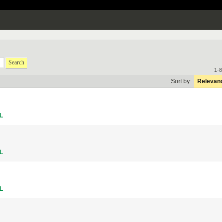
Search
1-8
Sort by:
Relevan
L
L
L