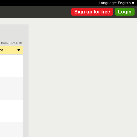
Language:
English
Sign up for free
Login
 from 8 Results
ce