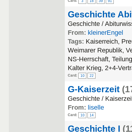
Card:
3
18
39
91
Geschichte Abi
Geschichte / Abiturwi
From:
kleinerEngel
Tags:
Kaiserreich, Pre
Weimarer Republik, Vers
NS-Herrschaft, Teilu
Kalter Krieg, 2+4-Vert
Card:
10
22
G-Kaiserzeit
(1
Geschichte / Kaiserzei
From:
liselle
Card:
10
14
Geschichte I
(1