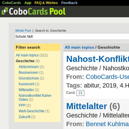
CoboCards
App
FAQ & Wishes
Feedback
Whole Pool
| Search in: Geschichte
Filter search
All main topics
/ Geschichte
All main topics
(322)
Nahost-Konflik
Geschichte
(9)
Geschichte / Nahostko
Abiturwissen
(1)
Basiswissen
(1)
From:
CoboCards-Us
Grundschule
(1)
Tags:
abitur, 2019, 4.
Kaiserzeit
(1)
Mittelalter
(1)
Card:
21
Nahostkonflikt Naher
Osten
(1)
Mittelalter
(6)
PPP
(1)
Welt-Geschichte
(1)
Geschichte / Mittelalte
Zukunft
(1)
From:
Bennet Kuhlma