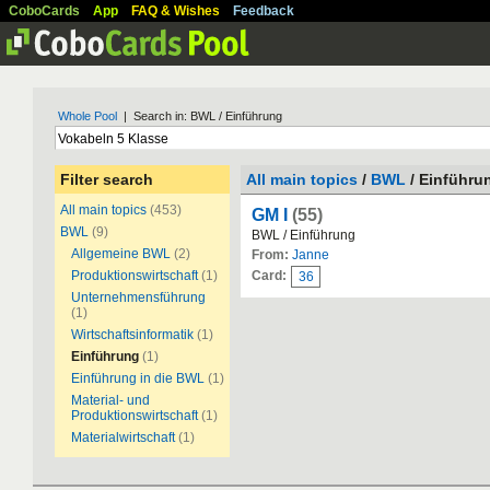
CoboCards
App
FAQ & Wishes
Feedback
Whole Pool
| Search in: BWL / Einführung
Filter search
All main topics
/
BWL
/ Einführu
All main topics
(453)
GM I
(55)
BWL
(9)
BWL / Einführung
Allgemeine BWL
(2)
From:
Janne
Produktionswirtschaft
(1)
Card:
36
Unternehmensführung
(1)
Wirtschaftsinformatik
(1)
Einführung
(1)
Einführung in die BWL
(1)
Material- und
Produktionswirtschaft
(1)
Materialwirtschaft
(1)