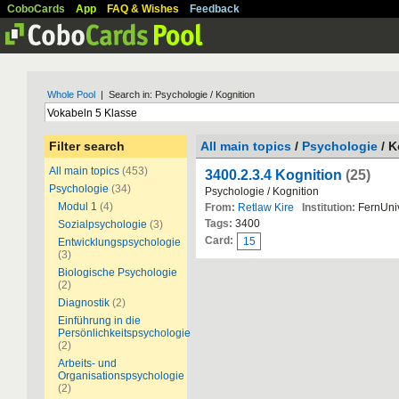
CoboCards
App
FAQ & Wishes
Feedback
Whole Pool
| Search in: Psychologie / Kognition
Filter search
All main topics
/
Psychologie
/ K
All main topics
(453)
3400.2.3.4 Kognition
(25)
Psychologie
(34)
Psychologie / Kognition
Modul 1
(4)
From:
Retlaw Kire
Institution:
FernUniv
Tags:
3400
Sozialpsychologie
(3)
Card:
15
Entwicklungspsychologie
(3)
Biologische Psychologie
(2)
Diagnostik
(2)
Einführung in die
Persönlichkeitspsychologie
(2)
Arbeits- und
Organisationspsychologie
(2)