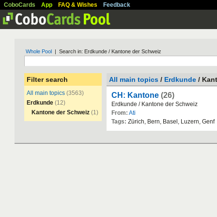
CoboCards
App
FAQ & Wishes
Feedback
Whole Pool
| Search in: Erdkunde / Kantone der Schweiz
Filter search
All main topics
/
Erdkunde
/ Kan
All main topics
(3563)
CH: Kantone
(26)
Erdkunde
(12)
Erdkunde
/
Kantone
der
Schweiz
Kantone der Schweiz
(1)
From:
Ati
Tags:
Z
ü
rich
,
Bern
,
Basel
,
Luzern
,
Genf