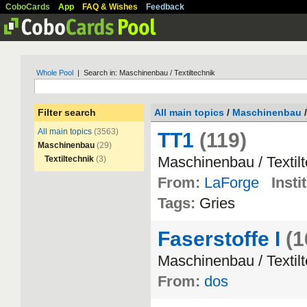
CoboCards
App
FAQ & Wishes
Feedback
Whole Pool
| Search in: Maschinenbau / Textiltechnik
Filter search
All main topics
/
Maschinenbau
/
All main topics
(3563)
TT1
(119)
Maschinenbau
(29)
Maschinenbau
/
Textil
Textiltechnik
(3)
From:
LaForge
Insti
Tags:
Gries
Faserstoffe I
(1
Maschinenbau
/
Textil
From:
dos