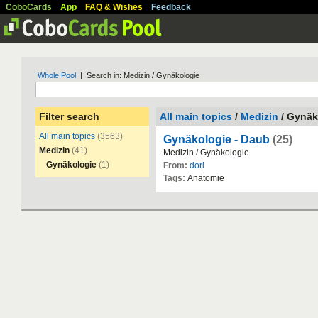
CoboCards
App
FAQ & Wishes
Feedback
Whole Pool
| Search in: Medizin / Gynäkologie
Filter search
All main topics
/
Medizin
/ Gynäk
All main topics
(3563)
Gynäkologie - Daub
(25)
Medizin
(41)
Medizin
/
Gyn
ä
kologie
Gynäkologie
(1)
From:
dori
Tags:
Anatomie