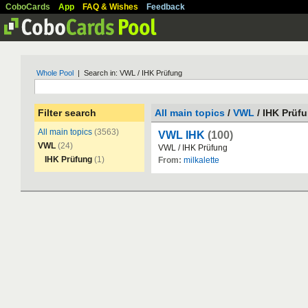
CoboCards
App
FAQ & Wishes
Feedback
Whole Pool
| Search in: VWL / IHK Prüfung
Filter search
All main topics
/
VWL
/ IHK Prüf
All main topics
(3563)
VWL IHK
(100)
VWL
(24)
VWL
/
IHK
Pr
ü
fung
IHK Prüfung
(1)
From:
milkalette