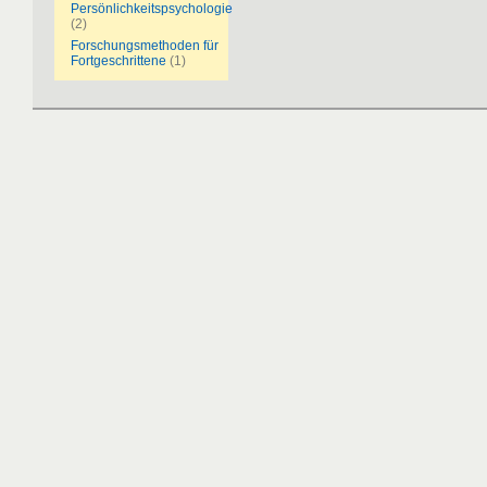
Persönlichkeitspsychologie
(2)
Forschungsmethoden für
Fortgeschrittene
(1)