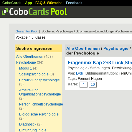
CoboCards
App
FAQ & Wünsche
Feedback
Gesamter Pool
| Suche in: Psychologie / Strömungen+Entwicklungen+Schulen in
Suche eingrenzen
Alle Oberthemen
/
Psychologie
/
der Psychologie
Alle Oberthemen
(453)
Fragenmix Kap 2+3 Lück,St
Psychologie
(34)
Psychologie / Strömungen+Entwicklung
Modul 1
(4)
Von:
Lydi
Bildungsinstitution:
FernUniv
Sozialpsychologie
(3)
Tags:
Fernuni Hagen
Entwicklungspsychologie
(3)
Karte:
4
10
Arbeits- und
Organisationspsychologie
(2)
Persönlichkeitspsychologie
(2)
Biologische Psychologie
(2)
Diagnostik
(2)
Einführung in die