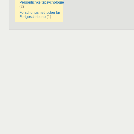
Persönlichkeitspsychologie
(2)
Forschungsmethoden für
Fortgeschrittene
(1)