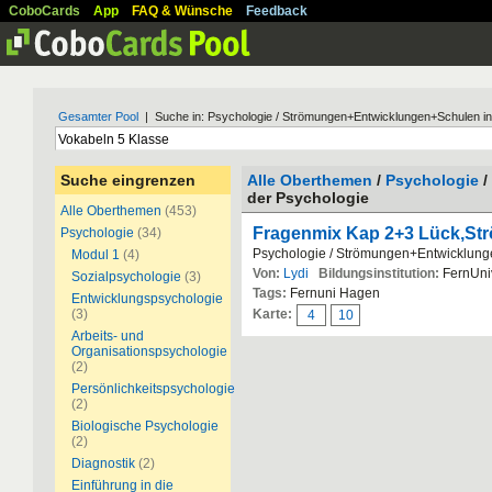
CoboCards
App
FAQ & Wünsche
Feedback
Gesamter Pool
| Suche in: Psychologie / Strömungen+Entwicklungen+Schulen in
Suche eingrenzen
Alle Oberthemen
/
Psychologie
/
der Psychologie
Alle Oberthemen
(453)
Fragenmix Kap 2+3 Lück,St
Psychologie
(34)
Psychologie / Strömungen+Entwicklung
Modul 1
(4)
Von:
Lydi
Bildungsinstitution:
FernUniv
Sozialpsychologie
(3)
Tags:
Fernuni Hagen
Entwicklungspsychologie
(3)
Karte:
4
10
Arbeits- und
Organisationspsychologie
(2)
Persönlichkeitspsychologie
(2)
Biologische Psychologie
(2)
Diagnostik
(2)
Einführung in die