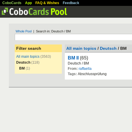
CoboCards
App
FAQ & Wishes
Feedback
Whole Pool
| Search in: Deutsch / BM
Filter search
All main topics
/
Deutsch
/ BM
All main topics
(3563)
BM II
(65)
Deutsch
(118)
Deutsch
/
BM
BM
(1)
From:
raffaella
Tags:
Abschlusspr
ü
fung