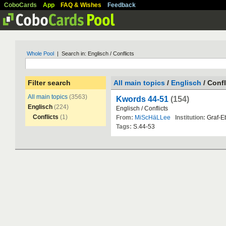
CoboCards
App
FAQ & Wishes
Feedback
Whole Pool
| Search in: Englisch / Conflicts
Filter search
All main topics
/
Englisch
/ Confl
All main topics
(3563)
Kwords 44-51
(154)
Englisch
(224)
Englisch
/
Conflicts
Conflicts
(1)
From:
MiScHäLLee
Institution:
Graf
-
E
Tags:
S
.
44
-
53