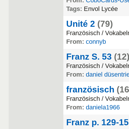
From:
CoboCards-Us
Tags:
Envol
Lyc
é
e
Unité 2
(79)
Franz
ö
sisch
/
Vokabel
From:
connyb
Franz S. 53
(12
Franz
ö
sisch
/
Vokabel
From:
daniel düsentri
französisch
(16
Franz
ö
sisch
/
Vokabel
From:
daniela1966
Franz p. 129-1