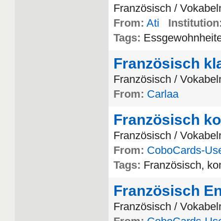
Franz
ö
sisch
/
Vokabel
From:
Ati
Institution
Tags:
Essgewohnheit
Französisch kla
Franz
ö
sisch
/
Vokabel
From:
Carlaa
Französisch k
Franz
ö
sisch
/
Vokabel
From:
CoboCards-Us
Tags:
Franz
ö
sisch
,
ko
Französisch En
Franz
ö
sisch
/
Vokabel