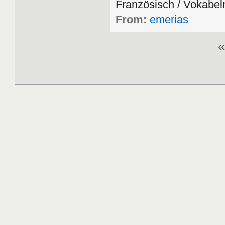
Franz
ö
sisch
/
Vokabel
From:
emerias