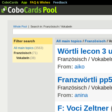
CoboCards
App
FAQ & Wishes
Feedback
Whole Pool
| Search in: Französisch / Vokabeln
Filter search
All main topics
/
Französisch
/ V
All main topics
(3563)
Wörtli lecon 3 
Französisch
(71)
Franz
ö
sisch
/
Vokabel
Vokabeln
(38)
From:
aiko
Franzwörtli pp
Franz
ö
sisch
/
Vokabel
From:
anina
F: Voci Zeltner