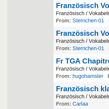
Französisch Vo
Franz
ö
sisch
/
Vokabel
From:
Sternchen-01
Französisch Vo
Franz
ö
sisch
/
Vokabel
From:
Sternchen-01
Fr TGA Chapitr
Franz
ö
sisch
/
Vokabel
From:
hugohamster
Französisch kla
Franz
ö
sisch
/
Vokabel
From:
Carlaa