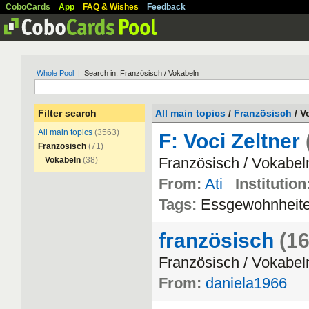
CoboCards
App
FAQ & Wishes
Feedback
Whole Pool
| Search in: Französisch / Vokabeln
Filter search
All main topics
/
Französisch
/ V
All main topics
(3563)
F: Voci Zeltner
Französisch
(71)
Franz
ö
sisch
/
Vokabel
Vokabeln
(38)
From:
Ati
Institution
Tags:
Essgewohnheit
französisch
(16
Franz
ö
sisch
/
Vokabel
From:
daniela1966