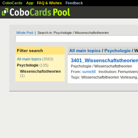
CoboCards
App
FAQ & Wishes
Feedback
Whole Pool
| Search in: Psychologie / Wissenschaftstheorien
Filter search
All main topics
/
Psychologie
/ W
All main topics
(3563)
3401_Wissenschaftstheorie
Psychologie
(135)
Psychologie
/
Wissenschaftstheorien
Wissenschaftstheorien
From:
sume88
Institution:
Fernunivers
(1)
Tags:
Wissenschaftstheorien
Vorlesung