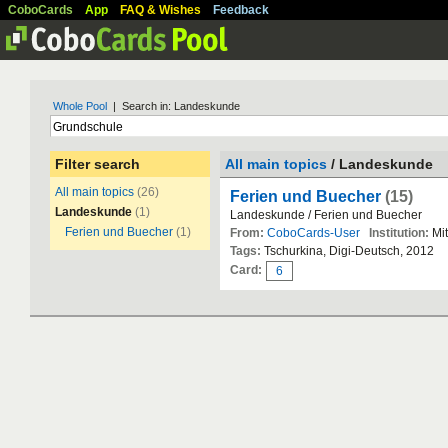
CoboCards
App
FAQ & Wishes
Feedback
Whole Pool
| Search in: Landeskunde
Filter search
All main topics
/ Landeskunde
All main topics
(26)
Ferien und Buecher
(15)
Landeskunde
(1)
Landeskunde / Ferien und Buecher
Ferien und Buecher
(1)
From:
CoboCards-User
Institution:
Mit
Tags:
Tschurkina, Digi-Deutsch, 2012
Card:
6