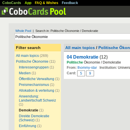
CoboCards
App
FAQ & Wishes
Feedback
Whole Pool
| Search in: Politische Ökonomie / Demokratie
Filter search
All main topics
/
Politische Öko
All main topics
(269)
04 Demokratie
(12)
Politische Ökonomie
(11)
Politische
Ökonomie / Demokratie
Interessengruppen
(1)
From:
thommy-star
Institution:
Universi
Medien
(1)
Card:
5
9
Öffentliche Verwaltung
(1)
Preismechanismus
(1)
Allokation & verteilung
(1)
Anwendung:
Landwirtschaft Schweiz
(1)
Demokratie
(1)
Direkte Demokratie
(Schweiz)
(1)
Einführung
(1)