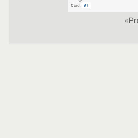
Card:
61
«P