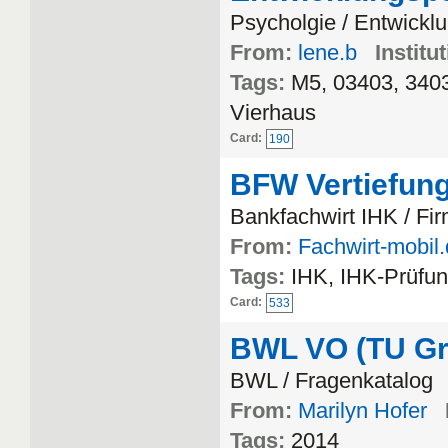
Psycholgie / Entwickl
From:
lene.b
Institu
Tags:
M5, 03403, 3403
Vierhaus
Card:
190
BFW Vertiefun
Bankfachwirt IHK / F
From:
Fachwirt-mobil
Tags:
IHK, IHK-Prüfun
Card:
533
BWL VO (TU Gr
BWL / Fragenkatalog
From:
Marilyn Hofer
Tags:
2014