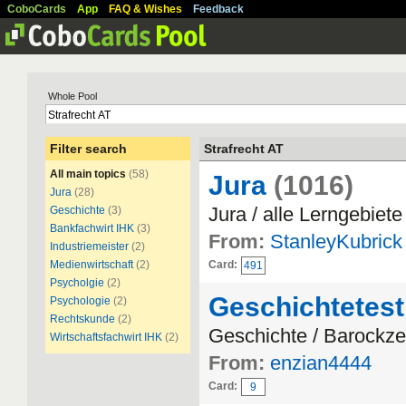
CoboCards
App
FAQ & Wishes
Feedback
Whole Pool
Filter search
Strafrecht AT
All main topics
(58)
Jura
(1016)
Jura
(28)
Jura / alle Lerngebiete
Geschichte
(3)
Bankfachwirt IHK
(3)
From:
StanleyKubrick
Industriemeister
(2)
Medienwirtschaft
(2)
Card:
491
Psycholgie
(2)
Geschichtetest
Psychologie
(2)
Rechtskunde
(2)
Geschichte / Barockze
Wirtschaftsfachwirt IHK
(2)
From:
enzian4444
Card:
9