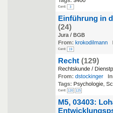
Tags:
3400
Card:
3
Einführung in 
(24)
Jura / BGB
From:
krokodilmann
Card:
19
Recht
(129)
Rechtskunde / Dienstp
From:
dstockinger
In
Tags:
Psychologie, Sc
Card:
120
125
M5, 03403: Loh
Entwicklungsp