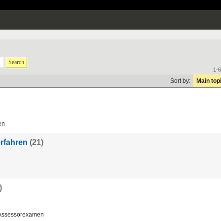
Search
1-6
Sort by:
Main top
en
erfahren
(21)
)
 Assessorexamen