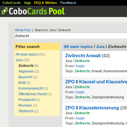
CoboCards
App
FAQ & Wishes
Feedback
Whole Pool
| Search in: Jura / Zivilrecht
Filter search
All main topics
/
Jura
/ Zivilrecht
All main topics
(51)
Zivilrecht Anwalt
(42)
Jura
(20)
Jura /
Zivilrecht
Zivilrecht
(6)
From:
huppi
Tags:
Zivilrecht
, Anwalt, Assessorexam
Allgemein
(1)
Baurecht
(1)
ZPO II Klausel und Klauselv
BGB
(1)
Jura /
Zivilrecht
Kommunalrecht
(1)
From:
huppi
Öffentliches Recht
(1)
Tags:
Zivilrecht
, Zwangsvollstreckung
Privatrecht
(1)
Revision
(1)
ZPO II Klauselerinnerung
(16
Strafrecht
(1)
Jura /
Zivilrecht
From:
huppi
Tags:
Zivilrecht
, Zwangsvollstreckung,