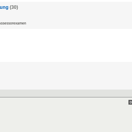
rung
(30)
 Assessorexamen
D