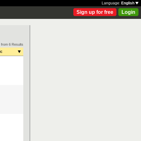
Language:
English
Sign up for free
Login
 from 6 Results
ic