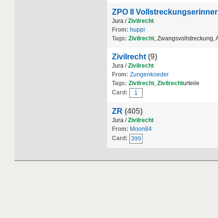
ZPO II Vollstreckungserinne
Jura /
Zivilrecht
From:
huppi
Tags:
Zivilrecht
, Zwangsvollstreckung,
Zivilrecht
(9)
Jura /
Zivilrecht
From:
Zungenkoeder
Tags:
Zivilrecht
,
Zivilrecht
urteile
Card:
1
ZR
(405)
Jura /
Zivilrecht
From:
Moon84
Card:
399