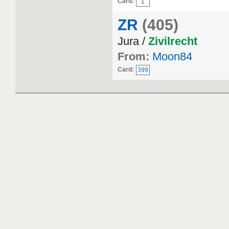
Card:
1
ZR
(405)
Jura /
Zivilrecht
From:
Moon84
Card:
399