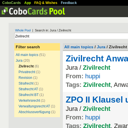
CoboCards
App
FAQ & Wishes
Feedback
Whole Pool
| Search in: Jura / Zivilrecht
Filter search
All main topics
/
Jura
/ Zivilrecht
All main topics
(51)
Zivilrecht Anwa
Jura
(20)
Jura /
Zivilrecht
Zivilrecht
(6)
Privatrecht
(1)
From:
huppi
Revision
(1)
Tags:
Zivilrecht
, Anw
Strafrecht
(1)
Strafrecht AT
(1)
Strafrecht BT
(1)
ZPO II Klausel
Verkehrsrecht
(1)
Verwaltungsrecht AT
(1)
Jura /
Zivilrecht
Abschlussverfügung
(1)
From:
huppi
Tags:
Zivilrecht
, Zwa