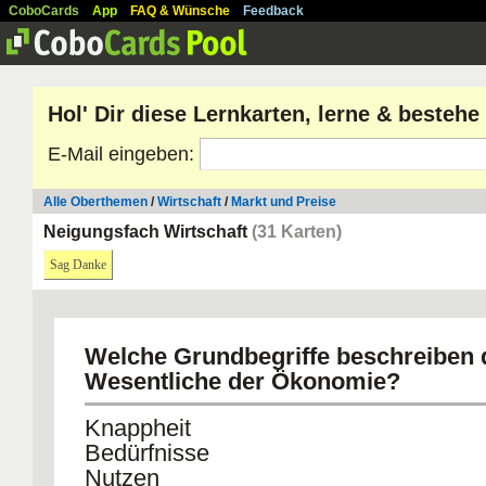
CoboCards
App
FAQ & Wünsche
Feedback
Hol' Dir diese Lernkarten, lerne & besteh
E-Mail eingeben:
Alle Oberthemen
/
Wirtschaft
/
Markt und Preise
Neigungsfach Wirtschaft
(31 Karten)
Sag Danke
Welche Grundbegriffe beschreiben 
Wesentliche der Ökonomie?
Knappheit
Bedürfnisse
Nutzen