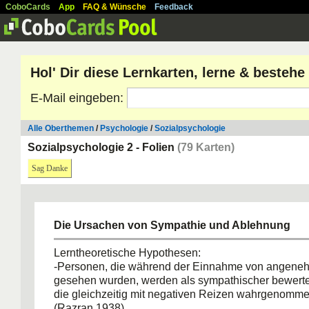
CoboCards
App
FAQ & Wünsche
Feedback
Hol' Dir diese Lernkarten, lerne & besteh
E-Mail eingeben:
Alle Oberthemen
/
Psychologie
/
Sozialpsychologie
Sozialpsychologie 2 - Folien
(79 Karten)
Sag Danke
Die Ursachen von Sympathie und Ablehnung
Lerntheoretische Hypothesen:
-Personen, die während der Einnahme von angene
gesehen wurden, werden als sympathischer bewerte
die gleichzeitig mit negativen Reizen wahrgenomm
(Razran,1938)