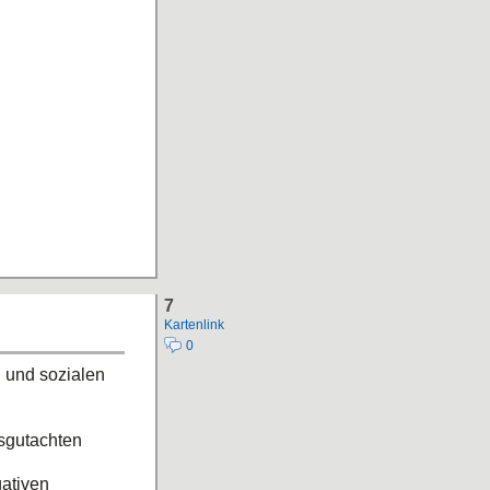
7
Kartenlink
0
n und sozialen
tsgutachten
gativen