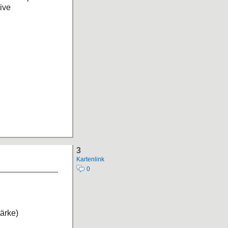
ive
3
Kartenlink
0
ärke)