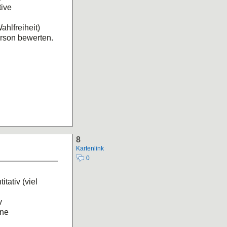
tive
hlfreiheit)
rson bewerten.
8
Kartenlink
0
tativ (viel
v
ene