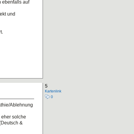
ebenfalls auf
ekt und
t.
nd, kann die
5
Kartenlink
0
athie/Ablehnung
 eher solche
 (Deutsch &