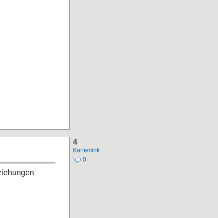
4
Kartenlink
0
eziehungen