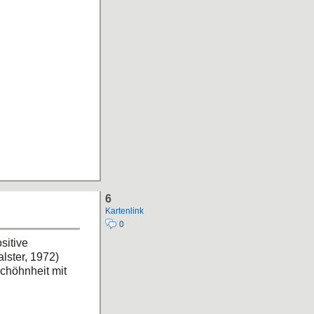
6
Kartenlink
0
sitive
lster, 1972)
Schöhnheit mit