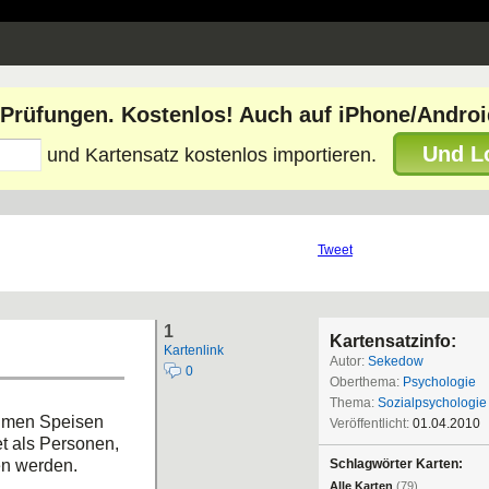
e Prüfungen. Kostenlos! Auch auf iPhone/Androi
Und L
und Kartensatz kostenlos importieren.
Tweet
1
Kartensatzinfo:
Kartenlink
Autor:
Sekedow
0
Oberthema:
Psychologie
Thema:
Sozialpsychologie
hmen Speisen
Veröffentlicht:
01.04.2010
t als Personen,
en werden.
Schlagwörter Karten:
Alle Karten
(79)