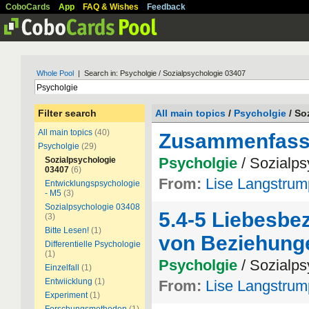
CoboCards
App
FAQ & Wishes
Feedback
Whole Pool
| Search in: Psycholgie / Sozialpsychologie 03407
Filter search
All main topics
/
Psycholgie
/ So
All main topics
(40)
Zusammenfass
Psycholgie
(29)
Psycholgie
/ Sozialps
Sozialpsychologie
03407
(6)
From:
Lise Langstrum
Entwicklungspsychologie
- M5
(3)
Sozialpsychologie 03408
5.4-5 Liebesbe
(3)
Bitte Lesen!
(1)
von Beziehung
Differentielle Psychologie
(1)
Psycholgie
/ Sozialps
Einzelfall
(1)
Entwiicklung
(1)
From:
Lise Langstrum
Experiment
(1)