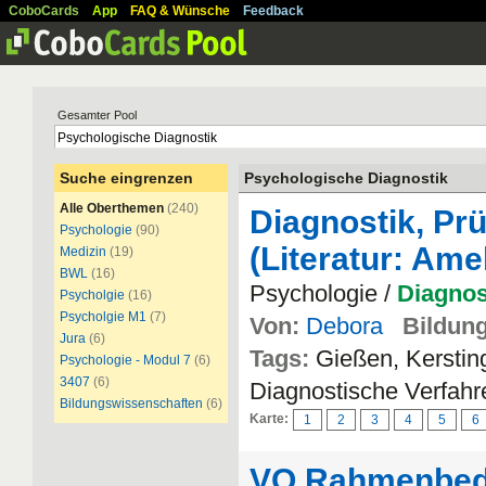
CoboCards
App
FAQ & Wünsche
Feedback
Gesamter Pool
Suche eingrenzen
Psychologische Diagnostik
Alle Oberthemen
(240)
Diagnostik, Prü
Psychologie
(90)
(Literatur: Am
Medizin
(19)
BWL
(16)
Psychologie /
Diagnos
Psycholgie
(16)
Psycholgie M1
(7)
Von:
Debora
Bildung
Jura
(6)
Tags:
Gießen, Kerstin
Psychologie - Modul 7
(6)
3407
(6)
Diagnostische Verfahr
Bildungswissenschaften
(6)
Karte:
1
2
3
4
5
6
VO Rahmenbed