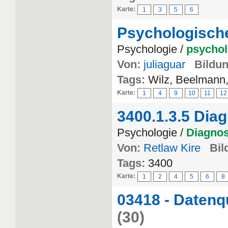
Karte:
1
3
5
6
Psychologische
Psychologie /
psychol
Von:
juliaguar
Bildun
Tags:
Wilz, Beelmann,
Karte:
1
4
9
10
11
12
3400.1.3.5 Diag
Psychologie /
Diagnos
Von:
Retlaw Kire
Bil
Tags:
3400
Karte:
1
2
4
5
6
8
03418 - Datenq
(30)