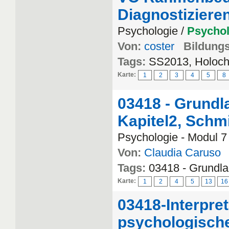
Diagnostiziere
Psychologie /
Psychol
Von:
coster
Bildungs
Tags:
SS2013, Holoche
Karte:
1
2
3
4
5
8
03418 - Grundl
Kapitel2, Schmi
Psychologie - Modul 7
Von:
Claudia Caruso
Tags:
03418 - Grundl
Karte:
1
2
4
5
13
16
03418-Interpre
psychologische