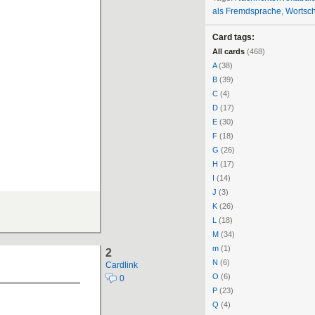
als Fremdsprache
,
Wortsch
Card tags:
All cards
(468)
A
(38)
B
(39)
C
(4)
D
(17)
E
(30)
F
(18)
G
(26)
H
(17)
I
(14)
J
(3)
K
(26)
L
(18)
M
(34)
m
(1)
2
N
(6)
Cardlink
O
(6)
0
P
(23)
Q
(4)