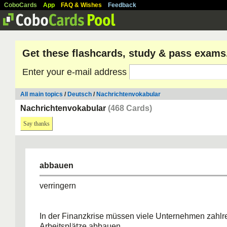
CoboCards
App
FAQ & Wishes
Feedback
Get these flashcards, study & pass exams
Enter your e-mail address
All main topics
/
Deutsch
/
Nachrichtenvokabular
Nachrichtenvokabular
(468 Cards)
Say thanks
abbauen
verringern
In der Finanzkrise müssen viele Unternehmen zahlr
Arbeitsplätze abbauen.