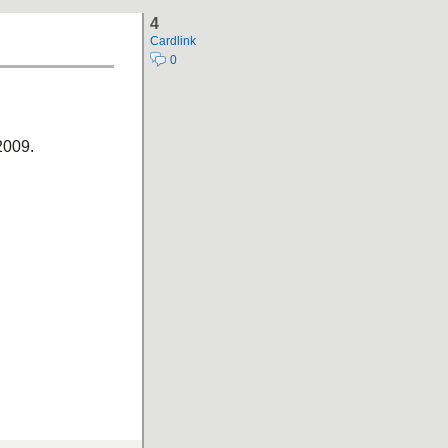
4
Cardlink
0
2009.