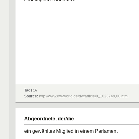
Tags:
A
Source:
http://www.dw-world.de/dw/article/0,,1023749,00.html
Abgeordnete, der/die
ein gewähltes Mitglied in einem Parlament