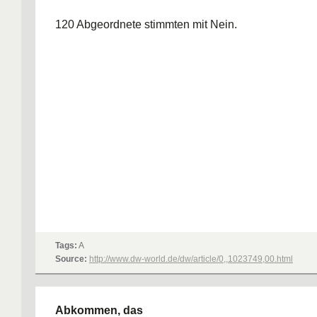
120 Abgeordnete stimmten mit Nein.
Tags:
A
Source:
http://www.dw-world.de/dw/article/0,,1023749,00.html
Abkommen, das