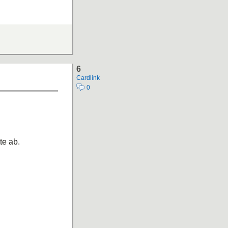
6
Cardlink
0
te ab.