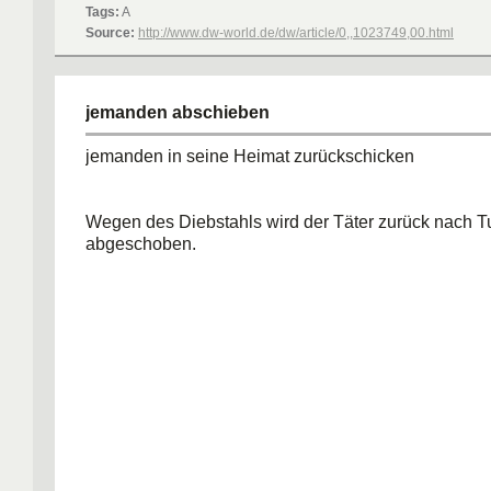
Tags:
A
Source:
http://www.dw-world.de/dw/article/0,,1023749,00.html
jemanden abschieben
jemanden in seine Heimat zurückschicken
Wegen des Diebstahls wird der Täter zurück nach 
abgeschoben.