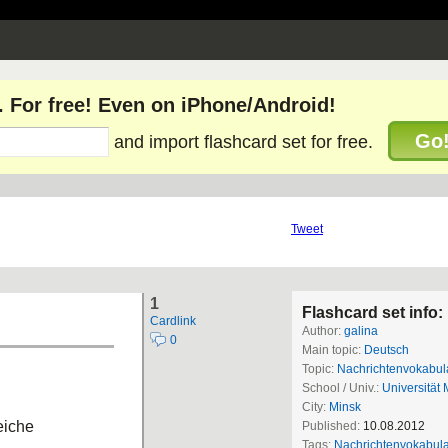
. For free! Even on iPhone/Android!
Go
and import flashcard set for free.
Tweet
1
Flashcard set info:
Cardlink
Author:
galina
0
Main topic:
Deutsch
Topic:
Nachrichtenvokabul
School / Univ.:
Universität 
City:
Minsk
eiche
Published:
10.08.2012
Tags:
Nachrichtenvokabula