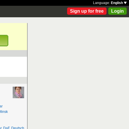
Language:
English
Sign up for free
Login
!
ar
Minsk
r
,
DaF
,
Deutsch