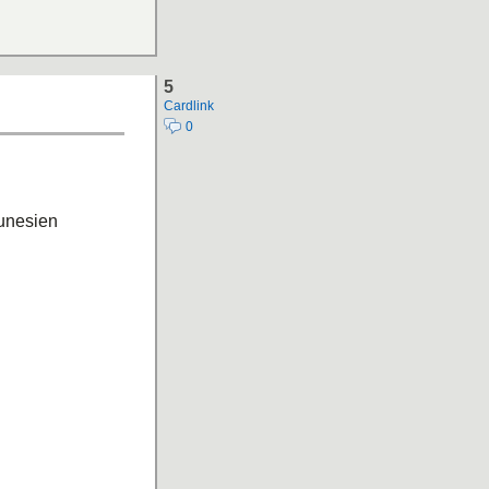
5
Cardlink
0
Tunesien