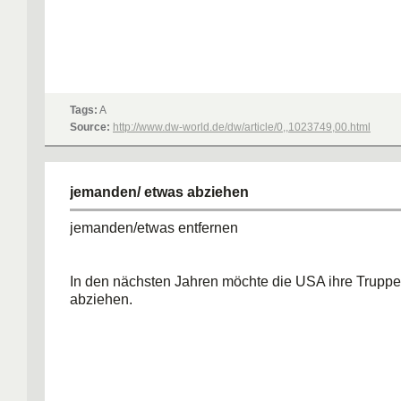
Tags:
A
Source:
http://www.dw-world.de/dw/article/0,,1023749,00.html
jemanden/ etwas abziehen
jemanden/etwas entfernen
In den nächsten Jahren möchte die USA ihre Truppe
abziehen.