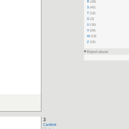
R
(18)
S
(42)
T
(12)
Ü
(2)
U
(16)
V
(26)
W
(13)
Z
(15)
Report abuse
3
Cardlink