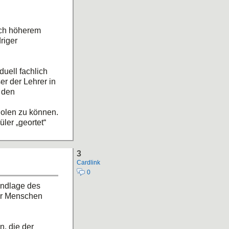
ich höherem
riger
duell fachlich
er der Lehrer in
 den
holen zu können.
ler „geortet“
3
Cardlink
0
undlage des
er Menschen
, die der