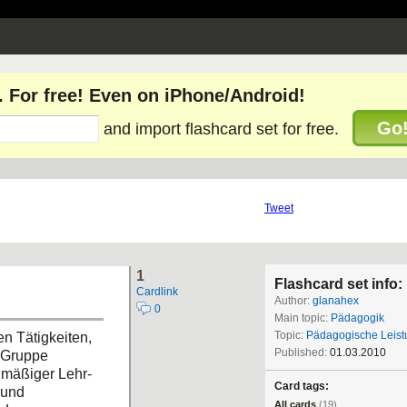
. For free! Even on iPhone/Android!
Go
and import flashcard set for free.
Tweet
1
Flashcard set info:
Cardlink
Author:
glanahex
0
Main topic:
Pädagogik
Topic:
Pädagogische Leist
n Tätigkeiten,
Published:
01.03.2010
r Gruppe
mäßiger Lehr-
Card tags:
 und
All cards
(19)