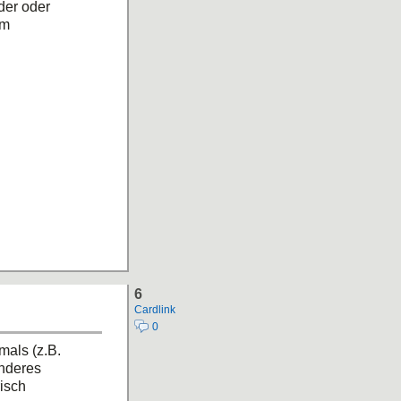
der oder
em
6
Cardlink
0
als (z.B.
anderes
isch