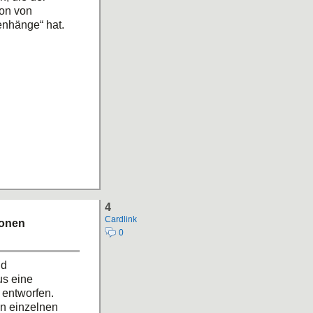
on von
enhänge“ hat.
4
Cardlink
sonen
0
nd
us eine
 entworfen.
an einzelnen