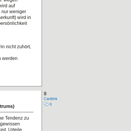
ird auf
 nur weniger
rkunft) wird in
ersönlichkeit
n nicht zuhört,
n werden
8
Cardlink
0
trums)
ine Tendenz zu
e gewissen
it. Urteile