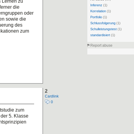
s Lernen zu
Inferenz
(1)
erner die
Korrelation
(1)
Lerngruppen oder
Portfolio
(1)
en sowie die
Schlussfolgerung
(1)
euerung des
Schulleistungstest
(1)
ikationen zum
standardisiert
(1)
Report abuse
2
Cardlink
0
tstudie zum
der 5. Klasse
htsprinzipien