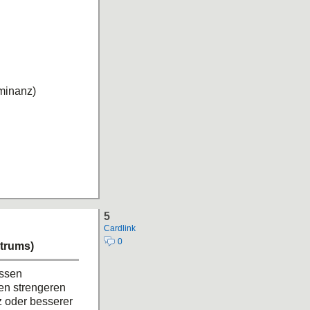
minanz)
5
Cardlink
0
trums)
assen
en strengeren
 oder besserer