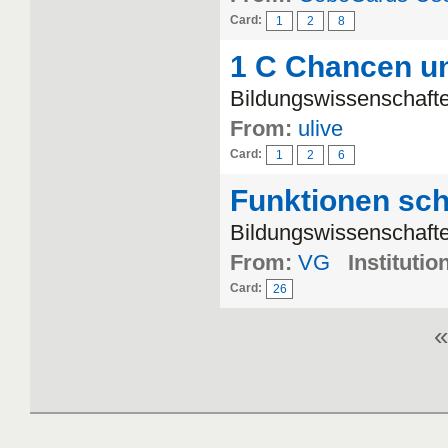
Card:
1
2
8
1 C Chancen u
Bildungswissenschafte
From:
ulive
Card:
1
2
6
Funktionen sch
Bildungswissenschafte
From:
VG
Institutio
Card:
26