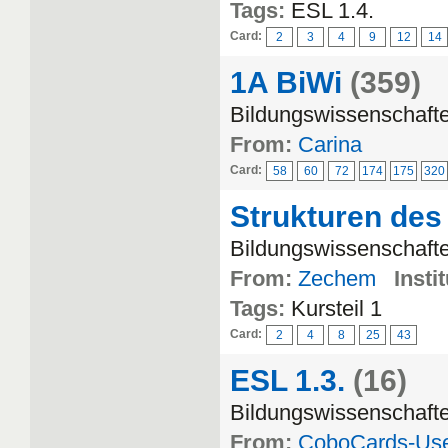
Tags:
ESL 1.4.
Card:
2
3
4
9
12
14
1A BiWi
(359)
Bildungswissenschafte
From:
Carina
Card:
58
60
72
174
175
320
Strukturen des
Bildungswissenschafte
From:
Zechem
Insti
Tags:
Kursteil 1
Card:
2
4
8
25
43
ESL 1.3.
(16)
Bildungswissenschaft
From:
CoboCards-Us