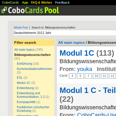
CoboCards
App
FAQ & Wishes
Feedback
Whole Pool
| Search in: Bildungswissenschaften
Filter search
All main topics
/ Bildungswisse
All main topics
(795)
Modul 1C
(113)
Bildungswissenschaften
(31)
Bildungswissenschaft
Einführung
(10)
From:
youka
Institut
Kommunikationstheorien
(3)
Card:
3
5
7
10
11
12
ESL
(2)
Modul 1C
(2)
Modul 1 C - Te
Entwicklung
(1)
Entwicklung und
(22)
Kommunikation, 1.2
(1)
Europapolitik
(1)
Bildungswissenschaft
Funktionen schulischer
Erziehung
(1)
From:
CoboCards-Us