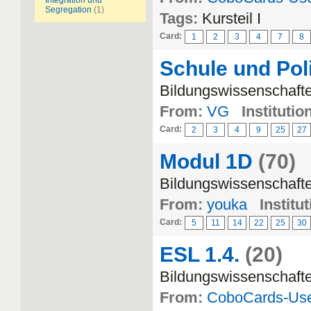
Integration und
Segregation
(1)
Tags:
Kursteil I
Card:
1
2
3
4
7
8
Schule und Poli
Bildungswissenschafte
From:
VG
Institutio
Card:
2
3
4
9
25
27
Modul 1D
(70)
Bildungswissenschaft
From:
youka
Institut
Card:
5
11
14
22
25
30
ESL 1.4.
(20)
Bildungswissenschaft
From:
CoboCards-Us