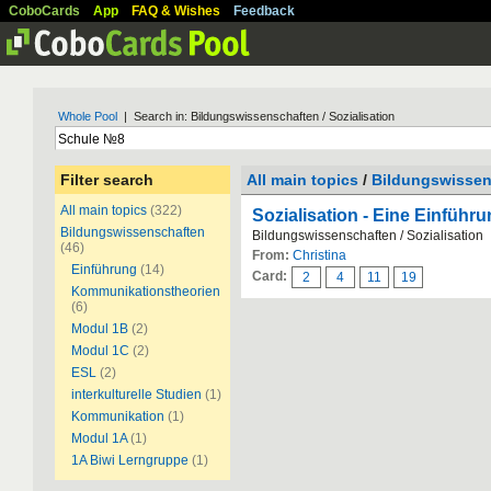
CoboCards
App
FAQ & Wishes
Feedback
Whole Pool
| Search in: Bildungswissenschaften / Sozialisation
Filter search
All main topics
/
Bildungswissen
All main topics
(322)
Sozialisation - Eine Einführ
Bildungswissenschaften
Bildungswissenschaften / Sozialisation
(46)
From:
Christina
Einführung
(14)
Card:
2
4
11
19
Kommunikationstheorien
(6)
Modul 1B
(2)
Modul 1C
(2)
ESL
(2)
interkulturelle Studien
(1)
Kommunikation
(1)
Modul 1A
(1)
1A Biwi Lerngruppe
(1)