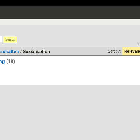
Search
1
schaften
/ Sozialisation
Sort by:
Relevan
ung
(19)