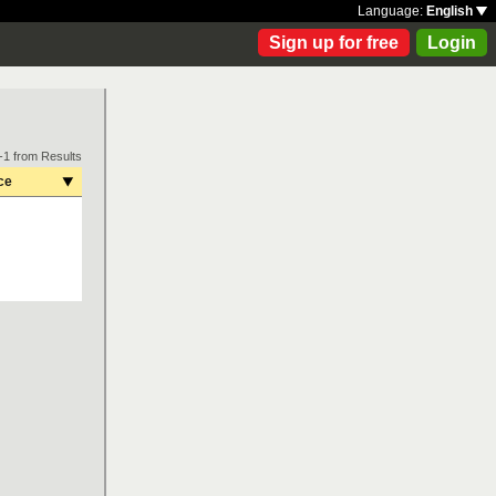
Language:
English
Sign up for free
Login
-1 from Results
ce