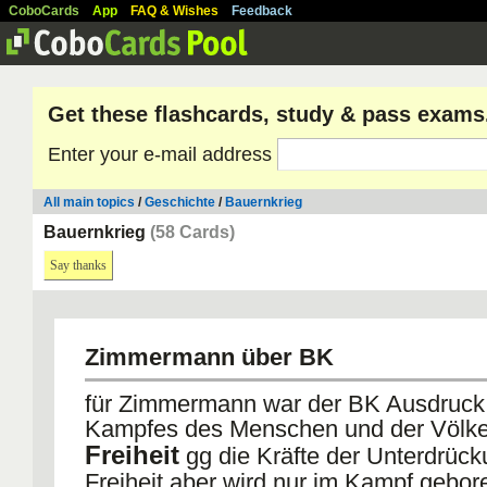
CoboCards
App
FAQ & Wishes
Feedback
Get these flashcards, study & pass exams
Enter your e-mail address
All main topics
/
Geschichte
/
Bauernkrieg
Bauernkrieg
(58 Cards)
Say thanks
Zimmermann über BK
für Zimmermann war der BK Ausdruck 
Kampfes des Menschen und der Völk
Freiheit
gg die Kräfte der Unterdrück
Freiheit aber wird nur im Kampf gebor