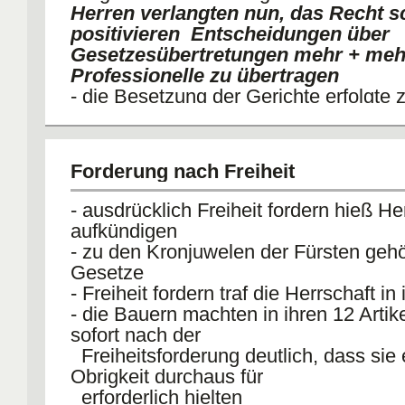
Herren verlangten nun, das Recht sch
positivieren Entscheidungen über
Gesetzesübertretungen mehr + meh
Professionelle zu übertragen
- die Besetzung der Gerichte erfolgt
durch die
Obrigkeit
Forderung nach Freiheit
Bauern wollten nicht stur am alten f
- aus den Dörfern kamen auch
- ausdrücklich Freiheit fordern hieß He
Verbesserungsvorschläge
aufkündigen
- sie wollten lediglich eine effektive R
- zu den Kronjuwelen der Fürsten gehö
und NICHT AUS
Gesetze
IHR VERDRÄNGT WERDEN
- Freiheit fordern traf die Herrschaft i
- die Bauern machten in ihren 12 Artik
sofort nach der
Freiheitsforderung deutlich, dass sie 
Obrigkeit durchaus für
erforderlich hielten