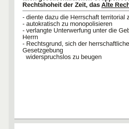
Rechts, Rechtsbrecher waren nach
Rechtshoheit der Zeit, das
Alte Rec
Verständnis die Fürsten
- diente dazu die Herrschaft territorial 
- autokratisch zu monopolisieren
- verlangte Unterwerfung unter die Ge
Herrn
- Rechtsgrund, sich der herrschaftlich
Gesetzgebung
widerspruchslos zu beugen