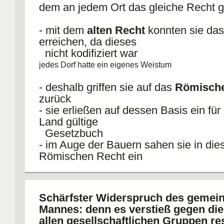
dem an jedem Ort das gleiche Recht g
- mit dem
alten Recht
konnten sie das
erreichen, da dieses
nicht kodifiziert war
jedes Dorf hatte ein eigenes Weistum
- deshalb griffen sie auf das
Römische
zurück
- sie erließen auf dessen Basis ein fü
Land gültige
Gesetzbuch
- im Auge der Bauern sahen sie in di
Römischen Recht ein
Fremdrecht/ Unrecht
- erhoben sich gg des modernen Territo
um ihr altes Recht
Schärfster Widerspruch des gemei
und Herkommen zu verteidigen
Mannes: denn es verstieß gegen die
Bauern fühlten sich als VErteidiger
allen gesellschaftlichen Gruppen re