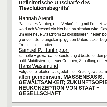
Definitorische Unschärfe des
'Revolutionsbegriffs'
Hannah Arendt
Pathos des Neubeginns, Verknüpfung mit Freiheitsv
wo durch Wechsel ein Neubeginn sichtbar wird, Gew
um eine neue Staatsform zu konstituieren, neuen pol
gründen, Befreiungskampf gg den Unterdrücker Beg
Freiheit mitintendiert
Samuel P. Huntington
schnelle + gewaltsame Zerstörung d bestehenden polit
polit. Mobilisierung neuer Gruppen, Schaffung neuer po
Hans Wassmund
Folge einer akuten, ausgedehnten Krise, gewaltsam
allen gemeinsam: MASSENBASIS;
GEWALTSAMKEIT; ZUKUNFTSORI
NEUKONZEPTION VON STAAT +
GESELLSCHAFT
dass R eine Form sozio-polit. Wandel darstellen, g
Herausforderung bestehender zustände, beabsichti