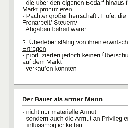
- die über den eigenen Bedarf hinaus 
verboten wurden
Markt produzieren
- Pächter großer herrschaftl. Höfe, die
Fronarbeit/ Steuern/
Abgaben befreit waren
2. Überlebensfähig von ihren erwirtsch
Erträgen
- produzierten jedoch keinen Überschu
auf dem Markt
verkaufen konnten
3. Kampf ums Überleben
- Jahresernten reichten nicht einmal z
Ernährung der Familien aus
armer Mann
Der Bauer als
- nicht nur materielle Armut
- sondern auch die Armut an Privilegie
Einflussmöglichkeiten,