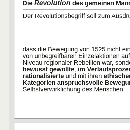
Revolution
Die
des gemeinen Man
Wirth
seit ~1470 Aufschwung der wirts
Entwicklung
Der Revolutionsbegriff soll zum Ausdr
- lehnte These der wirtschaftl. Not de
- zunehmender Nationalwohlstand au
reicher geworden
- 'Nachwehen des Luxus, in Verbindun
unklaren Drang,
dass die Bewegung von 1525 nicht ein
die Staatszustände zu ändern, und d
von unbegreifbaren Einzelaktionen au
geringeren Stände zu heben’
Niveau regionaler Rebellion war, sond
eine der Vorbedingungen für Hans Wassmund für A
bewusst gewollte
,
im Verlaufsproze
Revolutionen: wirtschaftl. Wachstum unterbrochen vo
rationalisierte
und mit ihren
ethische
Rezession, zunehmender Armut, wachsenden
Kategorien anspruchsvolle Bewegu
Einkommensunterschieden
Selbstverwirklichung des Menschen.