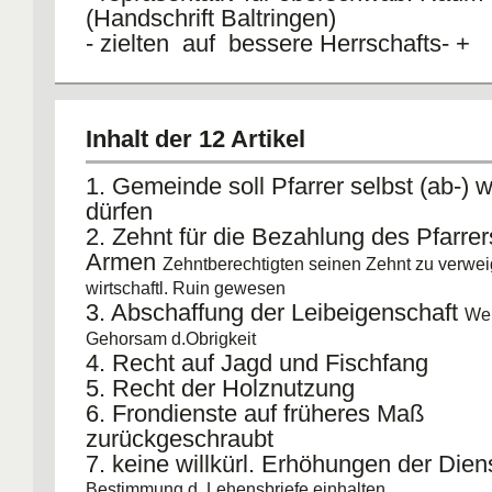
(Handschrift Baltringen)
- zielten auf bessere Herrschafts- +
Sozialordnung
- kann nur bedingt auf andere Region
übertragen werden
Inhalt der 12 Artikel
Beschwerdebrief, polit. Manifest,
Reformprogramm
1. Gemeinde soll Pfarrer selbst (ab-) 
dürfen
2. Zehnt für die Bezahlung des Pfarre
Armen
Zehntberechtigten seinen Zehnt zu verwei
wirtschaftl. Ruin gewesen
3. Abschaffung der Leibeigenschaft
Wei
Gehorsam d.Obrigkeit
4. Recht auf Jagd und Fischfang
5. Recht der Holznutzung
6. Frondienste auf früheres Maß
zurückgeschraubt
7. keine willkürl. Erhöhungen der Dien
Bestimmung d. Lehensbriefe einhalten