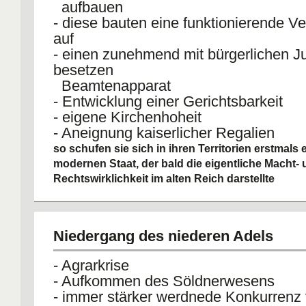
aufbauen
- diese bauten eine funktionierende V
auf
- einen zunehmend mit bürgerlichen Ju
besetzen
Beamtenapparat
- Entwicklung einer Gerichtsbarkeit
- eigene Kirchenhoheit
- Aneignung kaiserlicher Regalien
so schufen sie sich in ihren Territorien erstmals 
modernen Staat, der bald die eigentliche Macht-
Rechtswirklichkeit im alten Reich darstellte
für die Bauern war kein Kaiser mehr z
- als Landvögte amtierten oberschwäb.
Grund- +
Niedergang des niederen Adels
Leibherren vieler Bauern
- die Kaiser hatten ihre schützende H
- Agrarkrise
zurückgezogen
- Aufkommen des Söldnerwesens
- das ehemalige Reichsland Schwabe
- immer stärker werdnede Konkurrenz
kaiserliche und