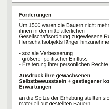
an die Bauern
- ihre Forderungen mit dem Evangeliu
Forderungen
begründen verbiete sich
- sich der Obrigkeit zu widersetzen se
Um 1500 waren die Bauern nicht mehr 
sei angemaßte
ihnen in der mittelalterlichen
Gewalt
Gesellschaftsordnung zugewiesene Ro
Herrschaftsobjekts länger hinzunehm
- soziale Verbesserung
- größerer politischer Einfluss
- Ereiterung ihrer persönlichen Rechte
Ausdruck ihre gewachsenen
Selbstbewusstsein + gestiegener kol
Erwartungen
an die Spitze der Erhebung stellten si
materiell gut gestellten Bauern