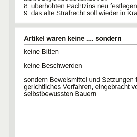
8. überhöhten Pachtzins neu festlegen
9. das alte Strafrecht soll wieder in Kra
werden
10. Rückgabe der Allmende
11. Todfallabgaben abschaffen
Artikel waren keine .... sondern
12. Wenn einer oder mehr Artikel hi
aufgestellt sein sollten, die dem Wo
keine Bitten
nicht gemäß sind, dann wollen wir 
Abstand nehmen, wenn man uns da
keine Beschwerden
heiligen Schrift nachweist
sondern Beweismittel und Setzungen f
gerichtliches Verfahren, eingebracht v
selbstbewussten Bauern