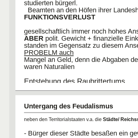
studierten bürgerl.
reichische Symbole
Beamten an den Höfen ihrer Landesh
FUNKTIONSVERLUST
gesellschaftlich immer noch hohes A
ABER
polit. Gewicht + finanzielle Ein
standen im Gegensatz zu diesem Ans
PROBELM auch
Mangel an Geld, denn die Abgaben de
waren Naturalien
Entstehung des Raubrittertums
gewisser Neid, da zeitweilig der wirtschaftl. Aufwärt
Bauern mehr zugute kam als ihnen
versuchten Bauern in ihren Schriften als Tölpel darz
Untergang des Feudalismus
neben den Territorialstaaten v.a. die
Städte/ Reichs
- Bürger dieser Städte besaßen ein g