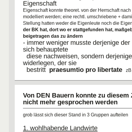
Eigenschaft
Eigenschaft konnte theoret. von der Herrschaft nach
modelliert werden; eine rechtl. umschriebene + damit
Stellung hatten weder die Eigenleute noch die Eige
der BK hat, dort wo er stattgefunden hat, maßge
beigetragen das zu ändern
- immer weniger musste derjenige der F
sich behauptete
diese nachweisen, sondern derjenige
widerlegen, der sie
bestritt
praesumtio pro libertate
zB
- derselbe Zustand herrschte natürlich 
flächendeckend in
ganz Dt
Von DEN Bauern konnte zu diesem 
- die landesherrlichen Ansprüche wurde
nicht mehr gesprochen werden
dadurch l
legitimiert, dass Bünde und Vereinig
grob lässt sich dieser Stand in 3 Gruppen aufteilen
Formen
konkurrierender polit. Vergesellschaf
1. wohlhabende Landwirte
Adelsherrschaft