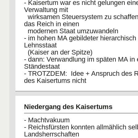
- Kaisertum war es nicht gelungen ein
Verwaltung mit
wirksamen Steuersystem zu schaffen
das Reich in einen
modernen Staat umzuwandeln
- im hohen MA gebildeter hierarchisch 
Lehnsstaat
(Kaiser an der Spitze)
- dann: Verwandlung im späten MA in 
Ständestaat
- TROTZDEM: Idee + Anspruch des R
des Kaisertums nicht
aufgegeben
- DOCH: Reichsidee und Reichswirklic
klafften weit auseinander
Niedergang des Kaisertums
FOLGE: Niedergang des Kaisertum
- Machtvakuum
- Reichsfürsten konnten allmählich sel
es war nichtmehr in der Lage seine ursprüngliche Sc
Landsherrschaften
Rechtsfunktion zu erfüllen