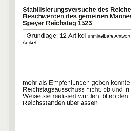
Unterbrechung der Kontinuität der Entwicklung
Stabilisierungsversuche des Reiche
Rebellion versus Revolution
Beschwerden des gemeinen Manne
- Rebellion: Gewalt + Verweigerungsattitüde, ihr fehl
Charakter
Speyer Reichstag 1526
- Revolution ein Akt der Neubildung der erschüttern
- Grundlage: 12 Artikel
nach Vision perfekteren+gerechteren Gesellschaft
unmittelbare Antwort
BK mit seiner ideolog. Begründung 
Artikel
Revolution zu sehen
als allgemeines Ziel von Revolutionen
die Gesellschaft theoret. Prinzipien e
umzugestalten, die von einer Art Visio
idealen Ordnung, einer Ideologie herr
Beschwerden + Forderungen von Aufs
mehr als Empfehlungen geben konnte
rationalisiert +begründet, alternative
Reichstagsausschuss nicht, ob und in
Gesellschaftsvisionen anbieten--
Weise sie realisiert wurden, blieb den
Reichsständen überlassen