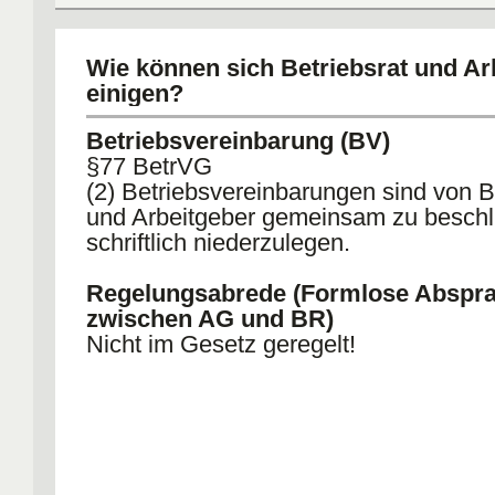
Arbeitskämpfe tariffähiger Parteien w
hierdurch nicht berührt. Arbeitgeber u
Betriebsrat haben Betätigungen zu unt
Wie können sich Betriebsrat und Ar
durch die der Arbeitsablauf oder der F
einigen?
Betriebs beeinträchtigt werden. [...].
Betriebsvereinbarung (BV)
§77 BetrVG
(2) Betriebsvereinbarungen sind von B
und Arbeitgeber gemeinsam zu beschl
schriftlich niederzulegen.
Regelungsabrede (Formlose Abspr
zwischen AG und BR)
Nicht im Gesetz geregelt!