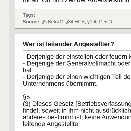
Inhalt, Ort und Zeit der Arbeitsleistun
billigem Ermessen näher bestimmen ka
Arbeitgeber => Arbeitnehmer
Tags:
Source:
§5 BetrVG, §84 HGB, §106 GewO
Wer ist leitender Angestellter?
- Derjenige der einstellen oder feuern 
- Derjenige der Generalvollmacht oder
hat.
- Derjenige der einen wichtigen Teil de
Unternehmens übernimmt.
§5
(3) Dieses Gesetz [Betriebsverfassun
findet, soweit in ihm nicht ausdrücklic
anderes bestimmt ist, keine Anwendun
leitende Angestellte.