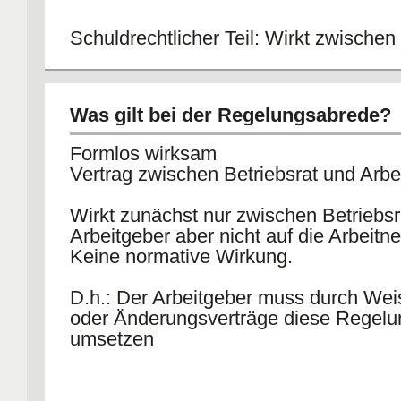
Schuldrechtlicher Teil: Wirkt zwischen
und Arbeitgeber.
Normativer Teil: Wirkt wie ein Gesetz 
Arbeitnehmer und Arbeitgeber.
Was gilt bei der Regelungsabrede?
BR = Betriebsrat
Formlos wirksam
AG = Arbeitgeber
Vertrag zwischen Betriebsrat und Arbe
AN = Arbeitnehmer
BV = Betriebsvereinigung
Wirkt zunächst nur zwischen Betriebsr
Arbeitgeber aber nicht auf die Arbeitn
Keine normative Wirkung.
D.h.: Der Arbeitgeber muss durch We
oder Änderungsverträge diese Regel
umsetzen