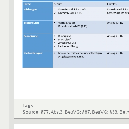
Tags:
Source:
§77, Abs.3, BetrVG; §87, BetrVG; §33, Bet