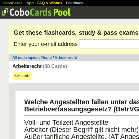
CoboCards
App
FAQ & Wishes
Feedback
Get these flashcards, study & pass exams
Enter your e-mail address
All main topics
/
Recht
/
Arbeitsrecht
Arbeitsrecht
(88 Cards)
Say thanks
Welche Angestellten fallen unter da
Betriebverfassungsgesetz? (BetrVG
Voll- und Teilzeit Angestellte
Arbeiter (Dieser Begriff gilt nicht mehr)
Außer tarifliche Angestellte. (AT Angest