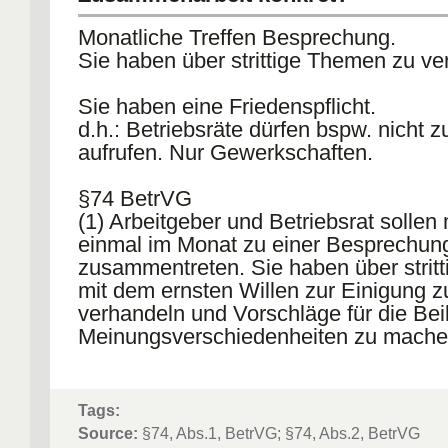
Monatliche Treffen Besprechung.
Sie haben über strittige Themen zu ve
Sie haben eine Friedenspflicht.
d.h.: Betriebsräte dürfen bspw. nicht z
aufrufen. Nur Gewerkschaften.
§74 BetrVG
(1) Arbeitgeber und Betriebsrat sollen
einmal im Monat zu einer Besprechun
zusammentreten. Sie haben über stritt
mit dem ernsten Willen zur Einigung z
verhandeln und Vorschläge für die Be
Meinungsverschiedenheiten zu mache
§74 BetrVG
(2) Maßnahmen des Arbeitskampfes z
Tags:
Arbeitgeber und Betriebsrat sind unzul
Source:
§74, Abs.1, BetrVG; §74, Abs.2, BetrVG