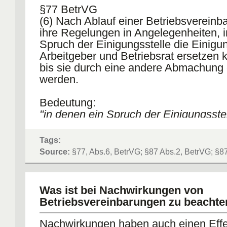
§77 BetrVG
(6) Nach Ablauf einer Betriebsvereinb
ihre Regelungen in Angelegenheiten, i
Spruch der Einigungsstelle die Einig
Arbeitgeber und Betriebsrat ersetzen k
bis sie durch eine andere Abmachung 
werden.
Bedeutung:
"in denen ein Spruch der Einigungsstel
Einigung zwischen Arbeitgeber und Be
ersetzen kann"
Tags:
=> Die Regelung muss unter den §87 
Source:
§77, Abs.6, BetrVG; §87 Abs.2, BetrVG; §8
fallen. Das gilt nur für Angeleheiten n
Abs.1.
Was ist bei Nachwirkungen von
Man kann den Satz auch durch folgen
Betriebsvereinbarungen zu beachte
ersetzen:
"die unter §87 Abs.1 fallen"
Nachwirkungen haben auch einen Effe