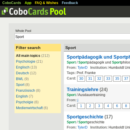
CoboCards
App
FAQ & Wishes
Feedback
Whole Pool
Filter search
Sport
All main topics
(212)
Sportpädagogik und Sportph
Psychologie
(21)
Sport
/
Sport
pädagogik und
Sport
philo
Englisch
(13)
From:
TylerD
Institution:
Humboldt Univ
Tags:
Prof. Franke
Deutsch
(12)
Card:
30
31
32
33
35
37
BWL
(9)
Sport
(8)
Trainingslehre
(24)
Französisch
(8)
Sport
/ Ausdauertraining
English
(7)
From:
j
Psycholgie
(6)
Card:
1
2
3
4
6
8
Medienwirtschaft
(6)
Sportgeschichte
(17)
Sport
/
Sport
geschichte
From:
TylerD
Institution:
Humboldt Univ