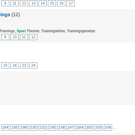
9
11
12
13
14
15
16
17
nings
(12)
Trainings,
Sport
Theorie, Trainingslehre, Trainingsgesetze
9
10
11
12
15
16
23
24
...
184
185
186
230
232
238
239
247
304
305
335
336