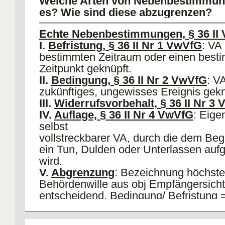
Welche Arten von Nebenbestimmun
Problem
: Abgrenzung Modifizierte G
es? Wie sind diese abzugrenzen?
und
modifizierte Auflage. Folge: Verpflicht
Echte Nebenbestimmungen, § 36 II
Erlass eines gewünschten VAs. Kein
I.
Befristung, § 36 II Nr 1 VwVfG
: VA 
Anfechtung
.
bestimmten Zeitraum oder einen best
Zeitpunkt geknüpft.
II.
Bedingung, § 36 II Nr 2 VwVfG
: VA
zukünftiges, ungewisses Ereignis gekn
III.
Widerrufsvorbehalt, § 36 II Nr 3
IV.
Auflage, § 36 II Nr 4 VwVfG
: Eige
selbst
vollstreckbarer VA, durch die dem Beg
ein Tun, Dulden oder Unterlassen auf
wird.
V.
Abgrenzung
: Bezeichnung höchste
Behördenwille aus obj Empfängersicht
entscheidend. Bedingung/ Befristung 
suspensierend
, aber nicht selbst durc
Auflage: Selbst durchsetzbar, aber nic