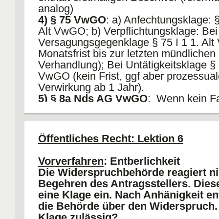
analog)
4) § 75 VwGO
: a) Anfechtungsklage: §
Alt VwGO; b) Verpflichtungsklage: Bei
Versagungsgegenklage § 75 I 1 1. Al
Monatsfrist bis zur letzten mündlichen
Verhandlung); Bei Untätigkeitsklage § 7
VwGO (kein Frist, ggf aber prozessual
Verwirkung ab 1 Jahr).
5) § 8a Nds AG VwGO
: Wenn kein Fa
II.
Ungeregelte Fälle der Entbehrlichke
1) Sich Wiederholender VA
Öffentliches Recht: Lektion 6
2) Verfahren bei Dritten durchgeführ
einheitlichen Rechtsgrund. AA: Bei ein
Vorverfahren
: Entberlichkeit
Zweck.
Die Widerspruchbehörde reagiert ni
3) Verfahren wird offensichtlich erfo
Begehren des Antragsstellers. Diese
bleiben
eine Klage ein. Nach Anhänigkeit en
die Behörde über den Widerspruch. 
Klage zulässig?