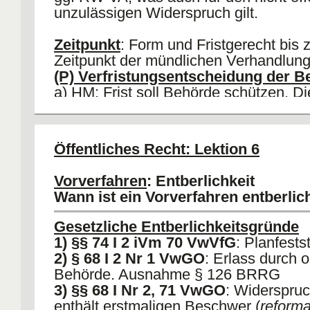
unzulässigen Widerspruch gilt.
Zeitpunkt
: Form und Fristgerecht bis
Zeitpunkt der mündlichen Verhandlung
(P) Verfristungsentscheidung der B
a) HM: Frist soll Behörde schützen. Di
Herrin des Verfahrens, kann sich mithi
verfristetes Vorverfahren einlassen. 
Dritter hat auf Bestandskraft des befri
Öffentliches Recht: Lektion 6
vertraut.
b) AA: Behörde verliert mit Bestandskr
Vorverfahren
: Entberlichkeit
die Entscheidungskompetenz. Frsiten
Wann ist ein Vorverfahren entberlic
insoweit nur Gerichte.
Gesetzliche Entberlichkeitsgründe
1) §§ 74 I 2 iVm 70 VwVfG
: Planfests
2) § 68 I 2 Nr 1 VwGO
: Erlass durch 
Behörde. Ausnahme § 126 BRRG
3) §§ 68 I Nr 2, 71 VwGO
: Widerspru
enthält erstmaligen Beschwer (
reforma