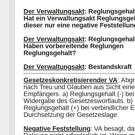
**IV.
Mehrstufige Vae
: Grds VA (-), Ar
Bürger soll nur einen Klagegegner ha
Der Verwaltungsakt
: Reglungsgehal
(erlassende Behörde). Ausnahme; Mit
Hat ein Verwaltungsakt Reglungsge
stellt eigenständiges Verfahren dar (
In
dieser nur eine negative Feststellun
Prüfungsbereich
).
Der Verwaltungsakt
: Reglungsgehal
Haben vorbereitende Reglungen
Reglungsgehalt?
Der Verwaltungsakt
: Bestandskraft
Was versteht man unter der Bestand
Gesetzeskonkretisierender VA
: Abg
Verwaltungsaktes?
nach Treu und Glauben aus Sicht eine
Empfängers. a) Reglungsgehalt (-) bei
Widergabe des Gesetzeswortlauts. b)
Reglungsgehalt (+) bei verbindlicher E
Durchsetzung der Gesetzeslage.
Negative Feststellung
: VA besagt, da