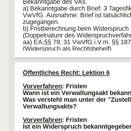
Bekanntgabe des VAs.
a) Bekanntgabe durch Brief: 3 Tagesfikt
VwVfG. Ausnahme: Brief ist tatsächlic
zugegangen.
b) Fristberechnung beim Widerspruch
(Doppelnatunr des Widerspruchverfahr
aa) EA;§§ 79, 31 VwVfG i.V.m. §§ 1
(Widerspruch als Rechtsbehelf)
bb) HM: § 57 VwGO, § 222 ZPO, §§ 
(Widerspruch als Verfahrensvorausset
cc) Frist aber in beiden Flällen identis
Öffentliches Recht: Lektion 6
(Ereignisfrist), daher kann Streit dahi
Bekanntgabe: 16.03; Fristbegin (Folget
Vorverfahren
: Fristen
00.00 Uhr; Fristende (Tag vor Fristbeg
Wann ist ein Verwaltungsakt bekan
spärter): 16.04 - 24.00 Uhr.
Was versteht man unter der "Zustel
Verwaltungsakts?
Vorverfahren
: Fristen
Ist ein Widerspruch bekanntgegebe