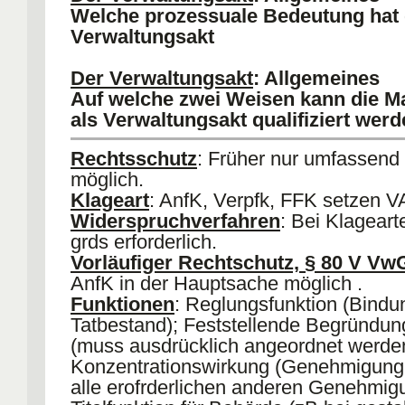
Allgemeinverfügungen
Welche prozessuale Bedeutung hat 
6) mit unmittelbarer Außenwirkung
:
Verwaltungsakt
der Maßnahme trifft unmittelbar und be
eine außerhalb der Verwaltung stehen
Der Verwaltungsakt
: Allgemeines
Probleme
:
Sonderstatusverhältnisse
(
Auf welche zwei Weisen kann die 
Schüler usw.)
als Verwaltungsakt qualifiziert wer
Rechtsschutz
: Früher nur umfassend
möglich.
Klageart
: AnfK, Verpfk, FFK setzen V
Widerspruchverfahren
: Bei Klageart
grds erforderlich.
Vorläufiger Rechtschutz, § 80 V V
AnfK in der Hauptsache möglich .
Funktionen
: Reglungsfunktion (Bindu
Tatbestand); Feststellende Begründu
(muss ausdrücklich angeordnet werde
Konzentrationswirkung (Genehmigung
alle erofrderlichen anderen Genehmig