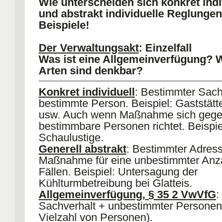
Wie unterscheiden sich konkret indi
Recht
(unbestimmbar)
§ 35 2 VwVfG
und abstrakt individuelle Reglunge
Beispiele!
Der Verwaltungsakt
: Einzelfall
Was ist eine Allgemeinverfügung? 
Arten sind denkbar?
Konkret individuell
: Bestimmter Sach
bestimmte Person. Beispiel: Gaststätt
usw. Auch wenn Maßnahme sich gege
bestimmbare Personen richtet. Beispie
Schaulustige.
Generell abstrakt
: Bestimmter Adress
Maßnahme für eine unbestimmter Anz
Fällen. Beispiel: Untersagung der
Kühlturmbetreibung bei Glatteis.
Allgemeinverfügung, § 35 2 VwVfG
:
Sachverhalt + unbestimmter Personenk
Vielzahl von Personen).