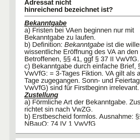
Adressat nicht
hinreichend bezeichnet ist?
Bekanntgabe
a) Fristen bei VAen beginnen nur mit
Bekanntgabe zu laufen.
b) Definition:
Bekanntgabe
ist die will
wissentliche Eröffnung des VA an den
Betroffenen, §§ 41, ggf § 37 II VwVfG.
c) Bekanntgabe durch einfache Brief, §
VwVfG: = 3-Tages Fiktion. VA gilt als 
Tage zugegangen. Sonn- und Feiertage
VwVfG) sind für Firstbeginn irrelevant.
Zustellung
a) Förmliche Art der Bekanntgabe. Zus
richtet sin nach VwZG.
b) Erstbescheid formlos. Ausnahme: §
NBauO; 74 IV 1 VwVfG
c) Widerspruch ist aber immer zuzustell
1 VwGO.