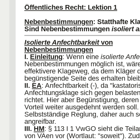
"suspendierend". Im Zweifel Auflage.
Öffentliches Recht: Lektion 1
VI.
Auflagenvorbehalt, § 36 II Nr 5 
VII.
Modifizierte Auflage
: Nicht gerege
Nebenbestimmungen
: Statthafte Kl
Modifizierte Gewährung, die mit Aufla
Sind Nebenbestimmungen
isoliert 
wird. Zweck: VA ist nicht nur aufhebba
Zwangsgeld möglich). AA: modifizierte
Isolierte Anfechtbarkeit
von
modifizierte Gewährung. Abgrenzung: "
Nebenbestimmungen
zwischen "echter" Auflage und modifizi
I.
Einleitung
: Wenn eine
isolierte Anf
Gewährung. Bei modifizierter Auflage 
Nebenbestimmungen möglich ist, wäre
und Nebenbestimmung aber eine untr
effektivere Klageweg, da dem Kläger d
Einheit. Rechtsschutz daher Verpflich
begünstigende Seite des erhalten bleib
statt Anfechtung.
II.
EA
: Anfechtbarkeit (-), da "kastator
Anfechtungsklage sich gegen belaste
richtet. Hier aber Begünstigung, deren 
Vorteil weiter ausgedehnt werden soll.
Selbstständige Reglung, daher auch s
angreifbar.
III.
HM
: § 113 I 1 VwGO sieht die Teil
von VAen vor (Wortlaut: "soweit"). Zu