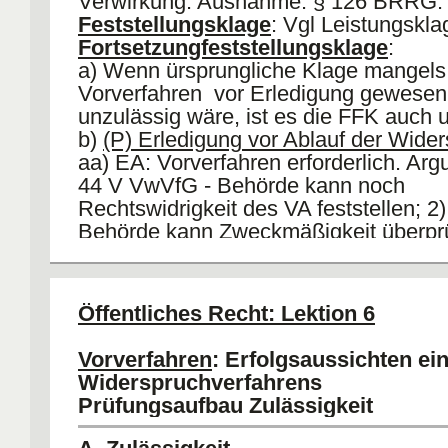
Verwirkung. Ausnahme: § 126 BRRG.
Feststellungsklage
: Vgl Leistungskla
Fortsetzungfeststellungsklage
:
a) Wenn ürsprungliche Klage mangels
Vorverfahren vor Erledigung gewesen
unzulässig wäre, ist es die FFK auch 
b)
(P) Erledigung vor Ablauf der Wider
aa) EA: Vorverfahren erforderlich. Arg
44 V VwVfG - Behörde kann noch
Rechtswidrigkeit des VA feststellen; 2
Behörde kann Zweckmäßigkeit überprü
FFK umgestellte Anfechtungs- bzw
Verpflichtungsklage. Folge: Vorverfahr
bb) HM: 1) Bürger will Bindung durch Ur
Öffentliches Recht: Lektion 6
FFK hat Ähnlichkeit mit Feststellungsk
kein Vorverfahren braucht. Vorverfahre
Vorverfahren
: Erfolgsaussichten ei
c) Klagefrist: EA § 74 VwGO (nähe zu
Widerspruchverfahrens
Anfechtungsklage); AA. § 74 VwGO an
Prüfungsaufbau Zulässigkeit
kein Vorverfahren); HM: Nur Verwirku
Feststellungklage).