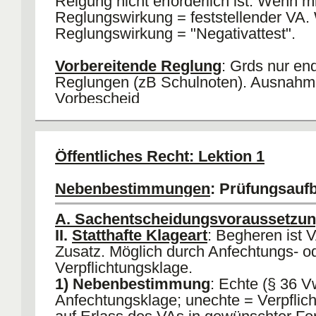
Relgung nicht erforderlich ist. Wenn mi
Reglungswirkung = feststellender VA.
Reglungswirkung = "Negativattest".
Vorbereitende Reglung
: Grds nur en
Reglungen (zB Schulnoten). Ausnahm
Vorbescheid
Formelle Bestandskraft
: Es können 
Rechtsbehelfe mehr eingelegt werden
Öffentliches Recht: Lektion 1
(Rechtsmittel verfristet; Verzicht auf R
Alle Rechtsmittel erfolglos durchgeführ
Nebenbestimmungen
: Prüfungsauf
Materielle Bestandskraft
: Tritt mit W
des VAs ein (je nach Gebiet: Bindungs
A. Sachentscheidungsvoraussetzu
Tatbestands- und Feststellungswirkung
II.
Statthafte Klageart
: Begheren ist 
Beachte
: Bestandskraft durch Widerau
Zusatz. Möglich durch Anfechtungs- o
oder Aufhebung durchbrechbar.
Verpflichtungsklage.
1) Nebenbestimmung
: Echte (§ 36 
Anfechtungsklage; unechte = Verpflic