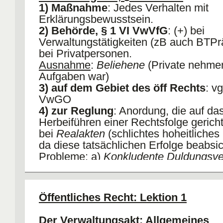
1) Maßnahme
: Jedes Verhalten mit
Erklärungsbewusstsein.
2) Behörde, § 1 VI VwVfG
: (+) bei
Verwaltungstätigkeiten (zB auch BTPräs
bei Privatpersonen.
Ausnahme
:
Beliehene
(Private nehmen
Aufgaben war)
3) auf dem Gebiet des öff Rechts
: vg
VwGO
4) zur Reglung
: Anordung, die auf da
Herbeiführen einer Rechtsfolge gerichtet
bei
Realakten
(schlichtes hoheitliches
da diese tatsächlichen Erfolge beabsic
Probleme
: a)
Konkludente Duldungsve
Abgrenzung wiederholende Verfügung
Zweitbescheid
5) eines Einzelfalls
: (+), wenn Reglun
Öffentliches Recht: Lektion 1
individuell.
Probleme
: a) Abgrenzung zu Rechtsn
Der Verwaltungsakt
: Allgemeines