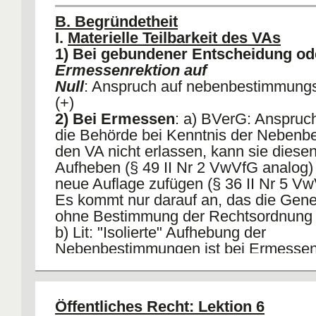
B. Begründetheit
I.
Materielle Teilbarkeit des VAs
1) Bei gebundener Entscheidung od
Ermessenrektion auf
Null
: Anspruch auf nebenbestimmungs
(+)
2) Bei Ermessen
: a) BVerG: Anspruch
die Behörde bei Kenntnis der Neben
den VA nicht erlassen, kann sie diesen
Aufheben (§ 49 II Nr 2 VwVfG analog)
neue Auflage zufügen (§ 36 II Nr 5 Vw
Es kommt nur darauf an, das die Ge
ohne Bestimmung der Rechtsordnung e
b) Lit: "Isolierte" Aufhebung der
Nebenbestimmungen ist bei Ermesse
ausgeschlossen (da Behördenermesse
statthafte Klageart oder Begründetheit
(-).
Öffentliches Recht: Lektion 6
3) Folge
: Wenn teilbar = "isolierte Anf