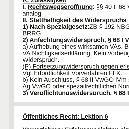
A. Zulässigkeit
I.
Rechtswegseröffnung
: §§ 40 I, 6
analog
II.
Statthaftigkeit des Widerspruchs
1) Nach Spezialgesetz
:ZB § 192 NBG
BRRG
2) Anfechtungswiderspruch, § 68 I
a) Aufhebung eines wirksamen VAs. Be
VA Nichtigkeitserklärung. Kein vorbeu
Widerspruch.
(P) Fortsetzungwiderspruch gegen erl
Vgl Erfordlichkeit Vorverfahren FFK.
b) Kein Auschluss, § 68 II VwGO iVm
Ag VwGO oder spezailrechtlichen No
3) Verpflichtungswiderspruch, § 68
)Begehren auf Erlass eines VAs, wen
nicht entscheidet § 75 VwGO; b) Kein
nach § 68 II iVm I 2 VwGO.
Öffentliches Recht: Lektion 6
III.
Widerspruchsbefugnis, § 42 Vw
IV.
Ordnungsgemäße Widerspruchs