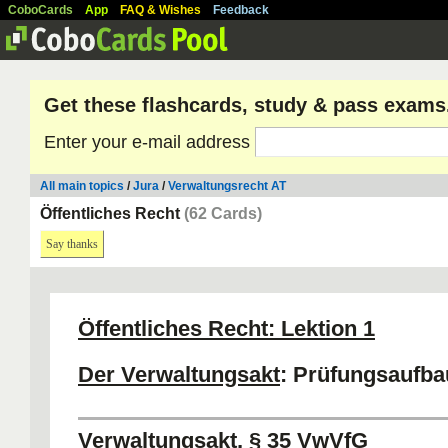
CoboCards
App
FAQ & Wishes
Feedback
Get these flashcards, study & pass exams
Enter your e-mail address
All main topics
/
Jura
/
Verwaltungsrecht AT
Öffentliches Recht
(62 Cards)
Say thanks
Öffentliches Recht: Lektion 1
Der Verwaltungsakt
: Prüfungsaufba
Verwaltungsakt, § 35 VwVfG