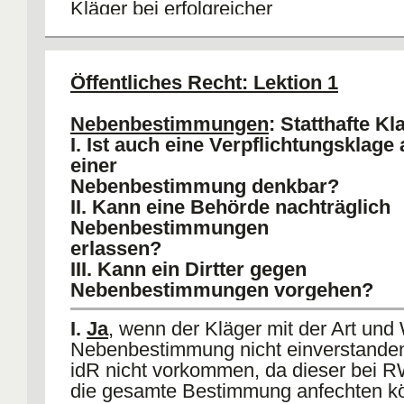
Kläger bei erfolgreicher
ANfechtungsklage immer begünstigt, i
wäre die Klageart nie einschlägig. Da
Anfechtung (+), wenn VA abstrakt teilb
Öffentliches Recht: Lektion 1
IV.
Wann ist ein VA abstrakt teilbar
:
1) BVerG früher
: Bedingung, Befrist
Nebenbestimmungen
: Statthafte Kl
Widerufsvorbehalt nicht anfechtbar, da
I. Ist auch eine Verpflichtungsklage 
HauptVA untrennlich verknüpft sind.
einer
2) EA
: Keine Anfechtung bei
Nebenbestimmung denkbar?
Ermessensentscheidungen, die sich a
II. Kann eine Behörde nachträglich
Nebenbestimmung beziehen (da
Nebenbestimmungen
Behördenermessen).
erlassen?
3) HM
: Alle Nebenbestimmungen anfec
III. Kann ein Dirtter gegen
113 I 1 VwGO.
Ausnahme
: VA kann o
Nebenbestimmungen vorgehen?
Nebenbestimmung nicht fortbestehen.
I.
Ja
, wenn der Kläger mit der Art und
Nebenbestimmung nicht einverstanden 
idR nicht vorkommen, da dieser bei 
die gesamte Bestimmung anfechten kö