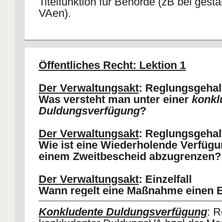
Titelfunktion für Behörde (zB bei gest
VAen).
Qualifikation nach äußerer Form
: B
durch VA handeln und gibt dies objekti
erkennen. VA gemäß § 35 VwVfG (+).
Öffentliches Recht: Lektion 1
Qualifikation nach Inhalt der Maßn
Behörde erlässt inhaltlichen VA nach
Der Verwaltungsakt
: Reglungsgehal
Problem
: Widerspruchsbehörde behand
Was versteht man unter einer
konkl
VA als VA.
Duldungsverfügung
?
a) BVerG: VA (+), wenn Widerspruchb
Nicht- VA ergeht. Folge: §§ 79 I Nr 1, 7
Der Verwaltungsakt
: Reglungsgehal
I 1 VwGO.
Wie ist eine Wiederholende Verfüg
b) AA: Rechtcharakter kann nicht dur
einem Zweitbescheid abzugrenzen?
anderer Behörden bestimmt werden (V
gegen Art 19 IV GG).
Der Verwaltungsakt
: Einzelfall
Wann regelt eine Maßnahme einen Ei
Konkludente Duldungsverfügung
: R