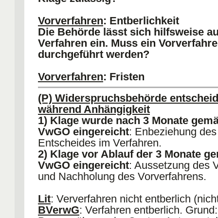
Vorverfahren
: Entberlichkeit
Die Behörde lässt sich hilfsweise au
Verfahren ein. Muss ein Vorverfahr
durchgeführt werden?
Vorverfahren
: Fristen
Die Behörde gibt dem Widerspruch
(P) Widerspruchsbehörde entscheid
Ablauf von 3 Monaten
während Anhängigkeit
1) statt
1) Klage wurde nach 3 Monate gemä
2) nicht statt.
VwGO eingereicht
: Enbeziehung des
Welche Folge hat dies für das Verf
Entscheides im Verfahren.
2) Klage vor Ablauf der 3 Monate g
VwGO eingereicht
: Aussetzung des 
und Nachholung des Vorverfahrens.
Lit
: Ververfahren nicht entberlich (nich
BVerwG
: Verfahren entberlich. Grund: