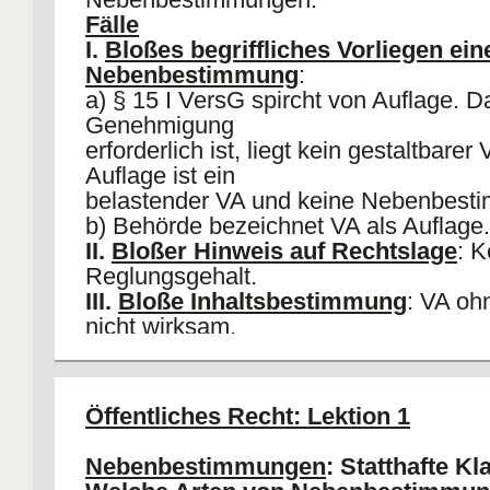
Fälle
I.
Bloßes begriffliches Vorliegen ein
Nebenbestimmung
:
a) § 15 I VersG spircht von Auflage. D
Genehmigung
erforderlich ist, liegt kein gestaltbarer
Auflage ist ein
belastender VA und keine Nebenbest
b) Behörde bezeichnet VA als Auflage.
II.
Bloßer Hinweis auf Rechtslage
: K
Reglungsgehalt.
III.
Bloße Inhaltsbestimmung
: VA oh
nicht wirksam.
IV.
Teilgenehmigung
: Einheitliche R
V.
Modifizierte Gewährung
: Antragsst
bekommt ein
aluid
zu seinem Antrag (E
Öffentliches Recht: Lektion 1
25 VwVfG erforderlich, aber Kolanz de
VA ist grds RW (§ 22 Nr 2 VwVfG) , a
Nebenbestimmungen
: Statthafte Kl
möglich, § 45 I Nr 1 VwVfG.