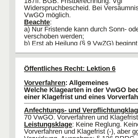
187ff. BGB. Fristberechnung: Vgl
Widerspruchbescheid. Bei Versäumnis
VwGO möglich.
Beachte
:
a) Nur Fristende kann durch Sonn- ode
verschoben werden;
b) Erst ab Heilung (§ 9 VwZG) beginnt 
zulaufen;
c) Bei "Einschreiben" = "Drei-Tages-Fik
VwZG. Bei Nichtannahme nicht
Öffentliches Recht: Lektion 6
Rechtsmißbräuchlich, da keine
Entgegennahmepflicht, § 3 VwZG;
Vorverfahren
: Allgemeines
d)
(P) Drittklage gegen Baugenehmig
Welche Klagearten in der VwGO be
Verwirkung nach tatsächlicher Kenntnis
einer Klagefrist und eines Vorverfa
58 II VwGO.
Anfechtungs- und Verpflichtungkla
70 VwGO. Vorverfahren und Klagefrist 
Leistungsklage
: Keine Reglung. Kein
Vorverfahren und Klagefrist (-), aber g