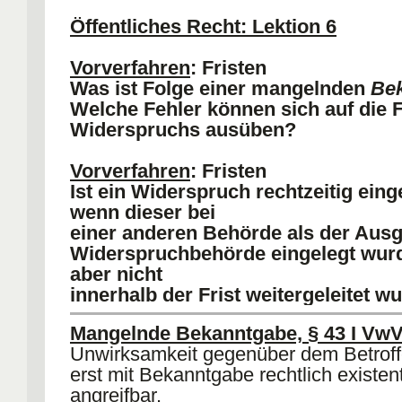
Öffentliches Recht: Lektion 6
Bestimmtheitsmangel, § 37 VwVfG
:
beginnt zu laufen, wenn der VA nicht of
Vorverfahren
: Fristen
nichtig ist, § 44 VwGO.
Was ist Folge einer mangelnden
Be
Welche Fehler können sich auf die F
Widerspruchs ausüben?
Vorverfahren
: Fristen
Ist ein Widerspruch rechtzeitig ein
wenn dieser bei
einer anderen Behörde als der Aus
Widerspruchbehörde eingelegt wurd
aber nicht
innerhalb der Frist weitergeleitet w
Mangelnde Bekanntgabe, § 43 I Vw
Unwirksamkeit gegenüber dem Betrof
erst mit Bekanntgabe rechtlich existen
angreifbar.