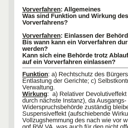
Wenn nicht teilbar = Umdeutung
Vorverfahren
: Allgemeines
Verpflichtungklage.
Was sind Funktion und Wirkung de
II.
RMK Nebenbestimmung
Vorverfahrens?
1) RGL
: § 36 I (1. oder 2. Alt/ bes § 
II VwVfG.
Vorverfahren
: Einlassen der Behör
2) Formelle RMK
: Insb §§ 38, 37, 3
Bis wann kann ein Vorverfahren du
3) Materielle RMK
: RGL (bei Abs I) o
werden?
Ermessen (bei Abs II).
Kann sich eine Behörde trotz Ablauf
Beachte
Kopplungsverbot, § 36 III Vw
auf ein Vorverfahren einlassen?
Funktion
: a) Rechtschutz des Bürgers
Entlastung der Gerichte; c) Selbstkontr
Verwaltung.
Wirkung
: a) Relativer Devolutiveffekt
durch nächste Instanz), da Ausgangs-
Widerspruchsbehörde zuständig bleibe
Suspensiveffekt (aufschiebende Wirku
Vollzugshemmung des nach wie vor w
ggf RW VA, was auch für den nicht off