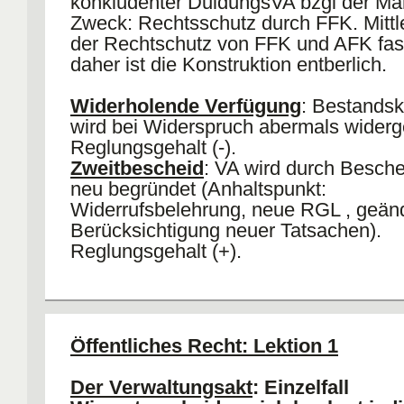
konkludenter DuldungsVA bzgl der M
Zweck: Rechtsschutz durch FFK. Mittle
der Rechtschutz von FFK und AFK fast
daher ist die Konstruktion entberlich.
Widerholende Verfügung
: Bestandsk
wird bei Widerspruch abermals wider
Reglungsgehalt (-).
Zweitbescheid
: VA wird durch Besche
neu begründet (Anhaltspunkt:
Widerrufsbelehrung, neue RGL , geänd
Berücksichtigung neuer Tatsachen).
Reglungsgehalt (+).
abstr
Sachverhalt/
konkret
(unbe
Adressatenkreis
(Einzelfallreglung)
Vielza
Öffentliches Recht: Lektion 1
individuell
VA
VA
(bestimmbar)
Der Verwaltungsakt
: Einzelfall
generell
Allgemeinverfügung,