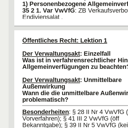
1) Personenbezogene Allgemeinver
35 2 1. Var VwVfG
: ZB Verkaufsverbo
Endiviensalat .
2) Sachbezogene Allgemeinverfügun
2. Var VwVfG
: ZB Widmung einer Str
3) Benutzerbezogene Allgemeinverf
Öffentliches Recht: Lektion 1
35 2 3. Var VwVfG
:
Problem
: Verkehrsschilder: Da eine Vi
Der Verwaltungsakt
: Einzelfall
Fällen geregelt wird, könnte diese Re
Was ist in verfahrensrechtlicher Hin
sein. HM: Ge- und Verbot enthaltende
Allgemeinverfügungen zu beachten
Allgemeinverfügung (trifft alle Benutzer
Der Verwaltungsakt
: Unmittelbare
Außenwirkung
Wann die die unmittelbare Außenwi
problematisch?
Besonderheiten
: § 28 II Nr 4 VwVfG 
Vorverfahren); § 41 III 2 VwVfG (öff
Bekanntgabe); § 39 II Nr 5 VwVfG (ke