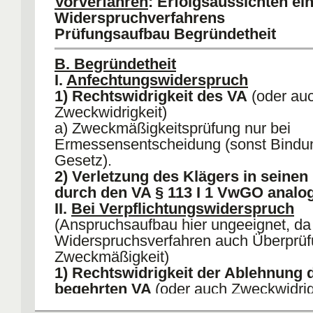
Vorverfahren
: Erfolgsaussichten ei
§ 70 VwGO = Form, Frist (ggf § 58 Vw
Widerspruchverfahrens
Ausgangsbehörde
Prüfungsaufbau Begründetheit
V.
Sonstige Voraussetzugen
: Beteild
Prozessfähigketi, §§ 79, 11 ff VwVfG
B. Begründetheit
I.
Anfechtungswiderspruch
1) Rechtswidrigkeit des VA
(oder au
Zweckwidrigkeit)
a) Zweckmäßigkeitsprüfung nur bei
Ermessensentscheidung (sonst Bindu
Gesetz).
2) Verletzung des Klägers in seinen
durch den VA § 113 I 1 VwGO analo
II.
Bei Verpflichtungswiderspruch
(Anspruchsaufbau hier ungeeignet, da
Widerspruchsverfahren auch Überprüf
Zweckmäßigkeit)
1) Rechtswidrigkeit der Ablehnung 
begehrten VA
(oder auch Zweckwidrig
2) Verletzung des Klägers in seinen