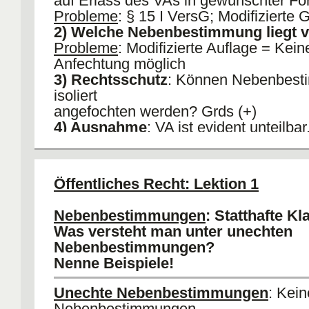
auf Erlass des VAs in gewünschter Fo
Probleme
: § 15 I VersG; Modifizierte
2) Welche Nebenbestimmung liegt 
Probleme
: Modifizierte Auflage = Kein
Anfechtung möglich
3) Rechtsschutz
: Können Nebenbes
isoliert
angefochten werden? Grds (+)
4) Ausnahme
: VA ist evident unteilbar
Verpflichtungsklage
B. Begründetheit
: Klage begründet, s
VA ohne
Öffentliches Recht: Lektion 1
Nebenbestimmung rechtmäßig und di
Nebenbestimmung rechtwidrig ist.
Nebenbestimmungen
: Statthafte Kl
I.
Materielle Teilbarkeit des VAs
: VA 
Was versteht man unter unechten
II.
RWK Nebenbestimmung
: RGL/ fo
Nebenbestimmungen?
RMK/ materielle RMK
Nenne Beispiele!
Probleme
: Gebundene oder
Ermessensentscheidung
Unechte Nebenbestimmungen
: Kein
Nebenbestimmungen.