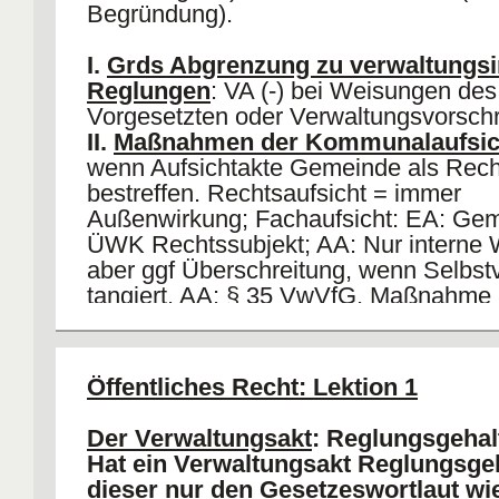
Begründung).
I.
Grds Abgrenzung zu verwaltungsi
Reglungen
: VA (-) bei Weisungen des
Vorgesetzten oder Verwaltungsvorschri
II.
Maßnahmen der Kommunalaufsic
wenn Aufsichtakte Gemeinde als Rech
bestreffen. Rechtsaufsicht = immer
Außenwirkung; Fachaufsicht: EA: Gem
ÜWK Rechtssubjekt; AA: Nur interne 
aber ggf Überschreitung, wenn Selbst
tangiert. AA: § 35 VwVfG. Maßnahme
Außenwirkung gerichtet sein. Behörde 
nie, damit VA (-). Ausnahme: Eingriff in
Selbstverwaltung.
Öffentliches Recht: Lektion 1
III.
Sonderstatusverhältnisse
: a) Frü
bei
Grundverhältnis
, VA (-) bei
Betrieb
Der Verwaltungsakt
: Reglungsgehal
b) Heute: VA (+) bei Engirff in subjekt
Hat ein Verwaltungsakt Reglungsge
VA (-) bei Behördenfunktion.
dieser nur den Gesetzeswortlaut wi