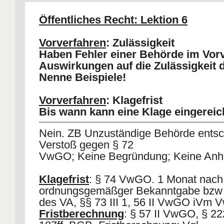
4) Wiedereinsetzung ist zu Unrecht 
a) HM: Widerspruch verfristet, Klage 
Öffentliches Recht: Lektion 6
(§70 II VwGO verweisst nicht auf § 
b) Rspr: Behörde ist Herrin de Verfahr
Vorverfahren
: Zulässigkeit
wird an die Entscheidung der Behörd
Haben Fehler einer Behörde im Vor
Auswirkungen auf die Zulässigkeit 
Nenne Beispiele!
Vorverfahren
: Klagefrist
Bis wann kann eine Klage eingerei
Nein. ZB Unzuständige Behörde entsc
Verstoß gegen § 72
VwGO; Keine Begründung; Keine Anh
Klagefrist
: § 74 VwGO. 1 Monat nach
ordnungsgemäßger Bekanntgabe bzw 
des VA, §§ 73 III 1, 56 II VwGO iVm 
Fristberechnung
: § 57 II VwGO, § 2