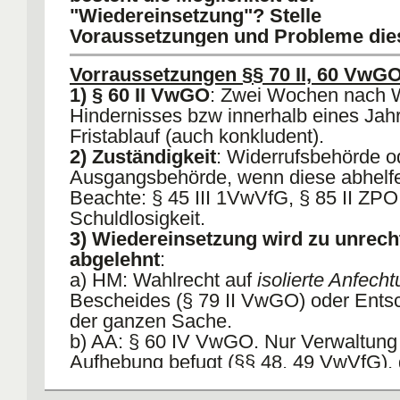
gefordert werden.
"Wiedereinsetzung"? Stelle
Ggf ist aber eine Widereinsetzung bei
Voraussetzungen und Probleme dies
Versäumnis möglich, §§ 70, 60 I VwG
Vorraussetzungen §§ 70 II, 60 VwG
1) § 60 II VwGO
: Zwei Wochen nach W
Hindernisses bzw innerhalb eines Jah
Fristablauf (auch konkludent).
2) Zuständigkeit
: Widerrufsbehörde o
Ausgangsbehörde, wenn diese abhelfen
Beachte: § 45 III 1VwVfG, § 85 II ZPO
Schuldlosigkeit.
3) Wiedereinsetzung wird zu unrech
abgelehnt
:
a) HM: Wahlrecht auf
isolierte Anfech
Bescheides (§ 79 II VwGO) oder Ents
der ganzen Sache.
b) AA: § 60 IV VwGO. Nur Verwaltung 
Aufhebung befugt (§§ 48, 49 VwVfG),
Verpflichtungsklage.