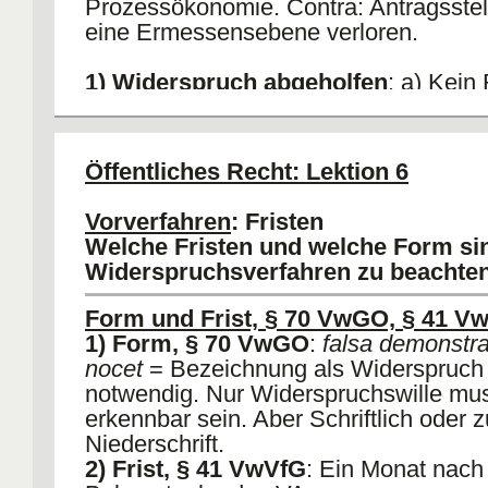
Prozessökonomie. Contra: Antragsstel
eine Ermessensebene verloren.
1) Widerspruch abgeholfen
: a) Kein
Begehren; b) Aber neue Streitfrage bzg
161 III VwGO.
2) Widerspruch abgelehnt
: Klage ric
Öffentliches Recht: Lektion 6
gegen den ersten und den zweiten
Widerspruchbescheid, § 79 I Nr 1 V
Vorverfahren
: Fristen
(Nachschieben von Gründen).
Welche Fristen und welche Form si
Widerspruchsverfahren zu beachte
Form und Frist, § 70 VwGO, § 41 V
1) Form, § 70 VwGO
:
falsa demonstra
nocet
= Bezeichnung als Widerspruch 
notwendig. Nur Widerspruchswille mu
erkennbar sein. Aber Schriftlich oder z
Niederschrift.
2) Frist, § 41 VwVfG
: Ein Monat nach