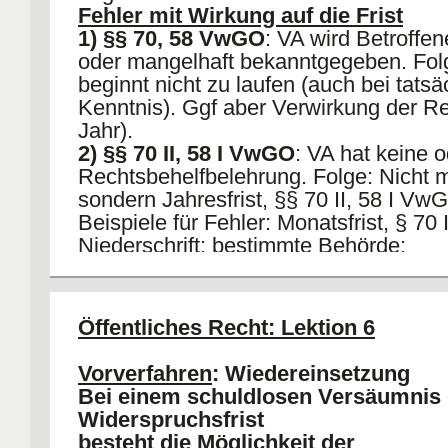
Fehler mit Wirkung auf die Frist
1) §§ 70, 58 VwGO
: VA wird Betroffen
oder mangelhaft bekanntgegeben. Folg
beginnt nicht zu laufen (auch bei tatsä
Kenntnis). Ggf aber Verwirkung der Re
Jahr).
2) §§ 70 II, 58 I VwGO
: VA hat keine o
Rechtsbehelfbelehrung. Folge: Nicht 
sondern Jahresfrist, §§ 70 II, 58 I Vw
Beispiele für Fehler: Monatsfrist, § 7
Niederschrift; bestimmte Behörde;
Untätigkeitsklage, § 75 VwGO; Mehre
Abschriften; Eindruck eines abeschli
Charakters.
Öffentliches Recht: Lektion 6
§ 70 VwGO: Ausgangs- bzw
Vorverfahren
: Wiedereinsetzung
Widerspruchsbehörde
Bei einem schuldlosen Versäumnis 
Zwar besteht eine Amtspflicht zur Weit
Widerspruchsfrist
allerdings kann eine Einheit der Verwa
besteht die Möglichkeit der