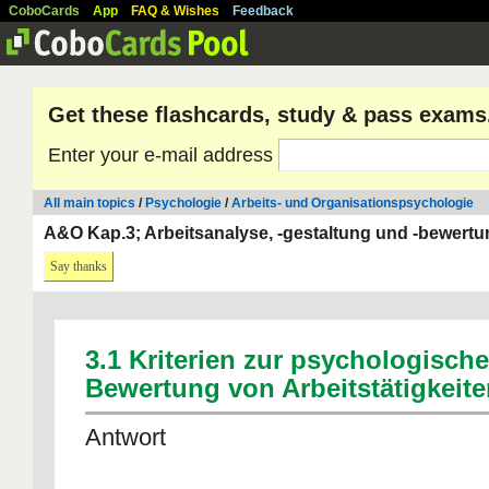
CoboCards
App
FAQ & Wishes
Feedback
Get these flashcards, study & pass exams
Enter your e-mail address
All main topics
/
Psychologie
/
Arbeits- und Organisationspsychologie
A&O Kap.3; Arbeitsanalyse, -gestaltung und -bewertu
Say thanks
3.1 Kriterien zur psychologisch
Bewertung von Arbeitstätigkeit
Antwort