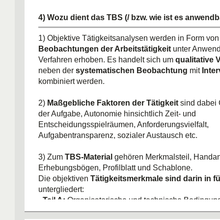
4) Wozu dient das TBS (/ bzw. wie ist es anwendb
1) Objektive Tätigkeitsanalysen werden in Form vo
Beobachtungen der Arbeitstätigkeit
unter Anwend
Verfahren erhoben. Es handelt sich um
qualitative 
neben der
systematischen Beobachtung
mit
Inte
kombiniert werden.
2)
Maßgebliche Faktoren der Tätigkeit
sind dabei 
der Aufgabe, Autonomie hinsichtlich Zeit- und
Entscheidungsspielräumen, Anforderungsvielfalt,
Aufgabentransparenz, sozialer Austausch etc.
3) Zum
TBS-Material
gehören Merkmalsteil, Handa
Erhebungsbögen, Profilblatt und Schablone.
Die objektiven
Tätigkeitsmerkmale sind darin in fü
untergliedert:
-
Teil A:
Organisatorische und technische Bedingung
Vollständigkeit bzw. Unvollständigkeit von Handl