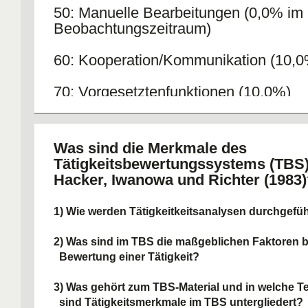
50: Manuelle Bearbeitungen (0,0% im
Beobachtungszeitraum)
60: Kooperation/Kommunikation (10,0
70: Vorgesetztenfunktionen (10,0%)
80: Servicearbeiten (1,2%)
Was sind die Merkmale des
90: Sonstige Arbeiten (3,8%)
Tätigkeitsbewertungssystems (TBS
Hacker, Iwanowa und Richter (1983
1) Wie werden Tätigkeitkeitsanalysen durchgefü
2) Was sind im TBS die maßgeblichen Faktoren b
Bewertung einer Tätigkeit?
3) Was gehört zum TBS-Material und in welche Te
sind Tätigkeitsmerkmale im TBS untergliedert?