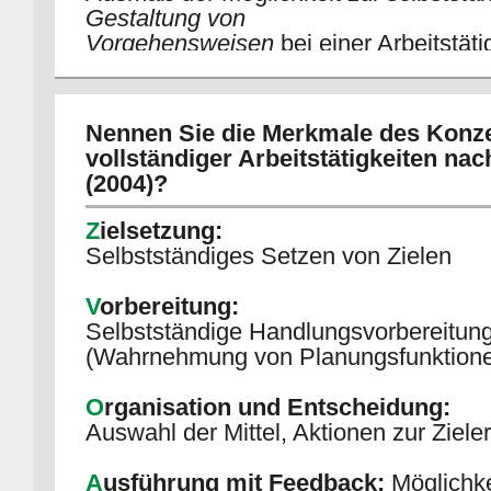
Gestaltung von
Vorgehensweisen
bei einer Arbeitstäti
(
Variabilität
von Teiltätigkeiten)
Handlungsspielraum:
Nennen Sie die Merkmale des Konz
Freiheitsgrade bei der
Ausführung und 
vollständiger Arbeitstätigkeiten nac
Organisation
von
(2004)?
Arbeitshandlungen (
Flexibilität
)
Z
ielsetzung:
Selbstständiges Setzen von Zielen
V
orbereitung:
Selbstständige Handlungsvorbereitun
(Wahrnehmung von Planungsfunktion
O
rganisation und Entscheidung:
Auswahl der Mittel, Aktionen zur Ziele
A
usführung mit Feedback:
Möglichke