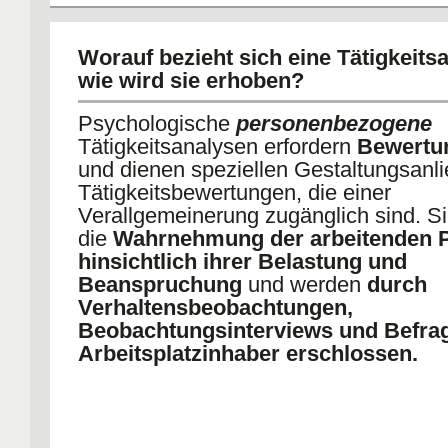
umgesetzt werden müssen, wird eine
entsprechende Vorkenntnis des Anwe
Worauf bezieht sich eine Tätigkeits
vorausgesetzt.
wie wird sie erhoben?
Die meisten Arbeitsanalyseverfahren 
Psychologische
personenbezogene
deutschsprachigen Raum sind
Tätigkeitsanalysen erfordern
Bewertu
bedingungsbezogen.
und dienen speziellen Gestaltungsanl
Tätigkeitsbewertungen, die einer
Verallgemeinerung zugänglich sind. S
die
Wahrnehmung der arbeitenden 
hinsichtlich ihrer Belastung und
Beanspruchung
und werden
durch
Verhaltensbeobachtungen,
Beobachtungsinterviews und Befra
Arbeitsplatzinhaber erschlossen.