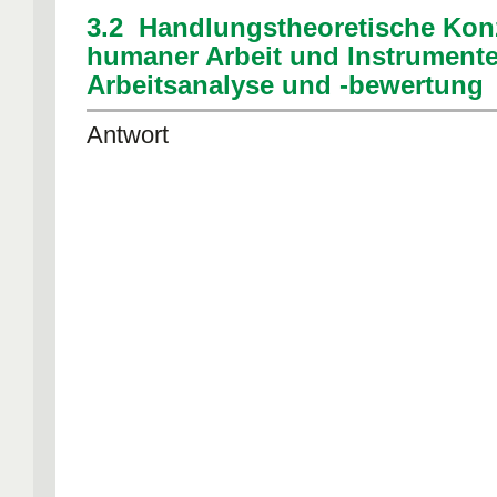
daher unscharf, werden aber z.T. abw
3.2 Handlungstheoretische Kon
vom Alltagsverständnis definiert und g
humaner Arbeit und Instrumente
Arbeitsanalyse und -bewertung
- theoretische und empirische Fundier
angestrebt
Antwort